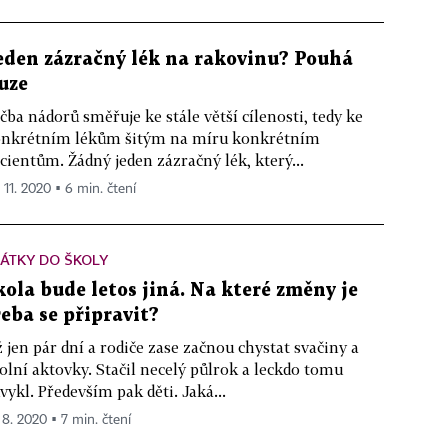
eden zázračný lék na rakovinu? Pouhá
luze
čba nádorů směřuje ke stále větší cílenosti, tedy ke
nkrétním lékům šitým na míru konkrétním
cientům. Žádný jeden zázračný lék, který...
 11. 2020 ▪ 6 min. čtení
ÁTKY DO ŠKOLY
kola bude letos jiná. Na které změny je
řeba se připravit?
 jen pár dní a rodiče zase začnou chystat svačiny a
olní aktovky. Stačil necelý půlrok a leckdo tomu
vykl. Především pak děti. Jaká...
. 8. 2020 ▪ 7 min. čtení