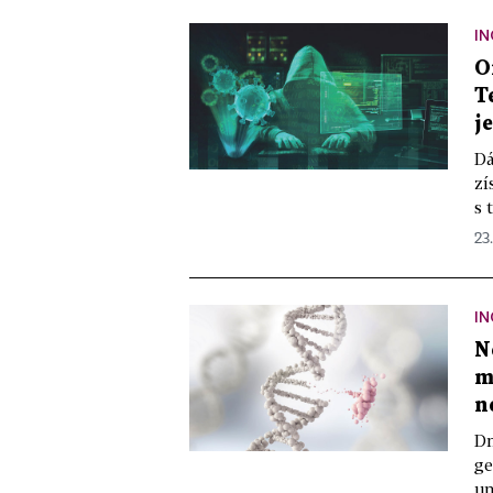
IN
O
T
j
Dá
zí
s 
23
IN
N
m
n
Dn
ge
um