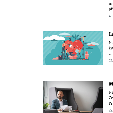
mo
př
4. 
L
Na
ži
za
22.
M
Na
Ze
Pr
22.