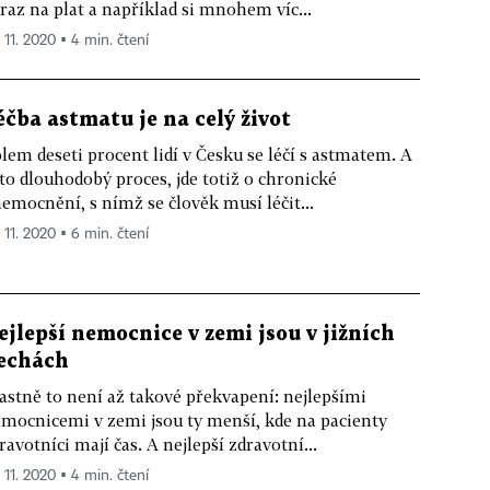
raz na plat a například si mnohem víc...
 11. 2020 ▪ 4 min. čtení
éčba astmatu je na celý život
lem deseti procent lidí v Česku se léčí s astmatem. A
 to dlouhodobý proces, jde totiž o chronické
emocnění, s nímž se člověk musí léčit...
 11. 2020 ▪ 6 min. čtení
ejlepší nemocnice v zemi jsou v jižních
echách
astně to není až takové překvapení: nejlepšími
mocnicemi v zemi jsou ty menší, kde na pacienty
ravotníci mají čas. A nejlepší zdravotní...
 11. 2020 ▪ 4 min. čtení