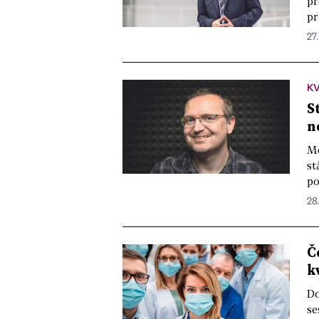
př
pr
27.
KV
S
n
Mě
st
po
28.
Č
k
Do
se