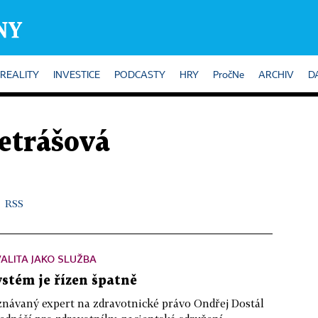
REALITY
INVESTICE
PODCASTY
HRY
PročNe
ARCHIV
D
etrášová
RSS
ALITA JAKO SLUŽBA
ystém je řízen špatně
návaný expert na zdravotnické právo Ondřej Dostál