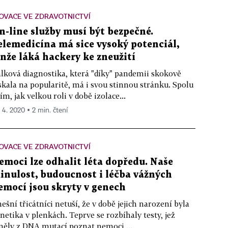
OVACE VE ZDRAVOTNICTVÍ
n-line služby musí být bezpečné.
elemedicína má sice vysoký potenciál,
enže láká hackery ke zneužití
lková diagnostika, která "díky" pandemii skokově
skala na popularitě, má i svou stinnou stránku. Spolu
tím, jak velkou roli v době izolace...
. 4. 2020 ▪ 2 min. čtení
OVACE VE ZDRAVOTNICTVÍ
emoci lze odhalit léta dopředu. Naše
inulost, budoucnost i léčba vážných
emocí jsou skryty v genech
ešní třicátníci netuší, že v době jejich narození byla
netika v plenkách. Teprve se rozbíhaly testy, jež
ěly z DNA mutací poznat nemoci,...