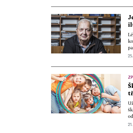
J
i
Lé
ko
pa
25.
ZP
Š
t
Už
šk
od
21