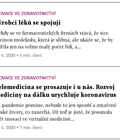
OVACE VE ZDRAVOTNICTVÍ
ýrobci léků se spojují
kdy se ve farmaceutických firmách stává, že sice
vinou molekulu, která je slibná, ale ukáže se, že by
řila jen na velmi malý počet lidí, a...
. 4. 2020 ▪ 5 min. čtení
OVACE VE ZDRAVOTNICTVÍ
elemedicína se prosazuje i u nás. Rozvoj
edicíny na dálku urychluje koronavirus
 pandemie pomine, nebude to jen spoušť a zmařené
dské životy, co zanechá. Už teď je jisté, že posunula
ět inovací ve virtuální medicíně...
. 4. 2020 ▪ 7 min. čtení