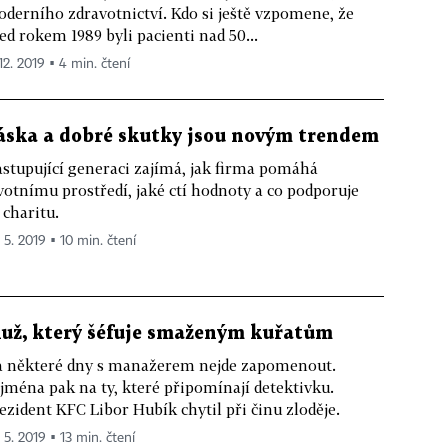
derního zdravotnictví. Kdo si ještě vzpomene, že
ed rokem 1989 byli pacienti nad 50...
12. 2019 ▪ 4 min. čtení
áska a dobré skutky jsou novým trendem
stupující generaci zajímá, jak firma pomáhá
votnímu prostředí, jaké ctí hodnoty a co podporuje
 charitu.
 5. 2019 ▪ 10 min. čtení
už, který šéfuje smaženým kuřatům
 některé dny s manažerem nejde zapomenout.
jména pak na ty, které připomínají detektivku.
ezident KFC Libor Hubík chytil při činu zloděje.
 5. 2019 ▪ 13 min. čtení