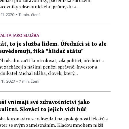
ednáší pro zdravotníky, pacientská sdružení,
acovníky zdravotnického průmyslu a...
 11. 2020 ▪ 11 min. čtení
ALITA JAKO SLUŽBA
tát, to je služba lidem. Úředníci si to ale
euvědomují, říká "hlídač státu"
l odvahu začít kontrolovat, zda politici, úředníci a
át zacházejí s našimi penězi správně. Investor a
dnikatel Michal Bláha, člověk, který...
 11. 2020 ▪ 7 min. čtení
eši vnímají své zdravotnictví jako
valitní. Slováci to jejich vidí hůř
ba koronaviru se odrazila i na spokojenosti lékařů a
ster se svým zaměstnáním. Kladou mnohem nižší