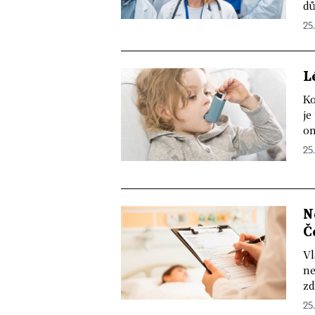
dů
25.
L
Ko
je
on
25.
N
Č
Vl
ne
zd
25.