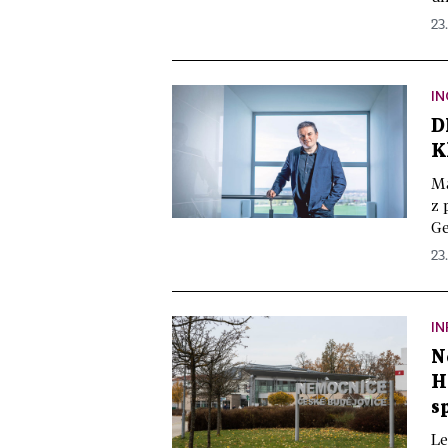
23
IN
D
K
Ma
z 
Ge
23
IN
N
H
s
Le