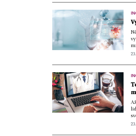
IN
V
Ně
vy
mí
23
IN
T
m
Až
li
sv
23