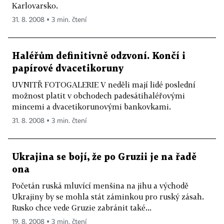
Karlovarsko.
31. 8. 2008 ▪ 3 min. čtení
Haléřům definitivně odzvoní. Končí i
papírové dvacetikoruny
UVNITŘ FOTOGALERIE V neděli mají lidé poslední
možnost platit v obchodech padesátihaléřovými
mincemi a dvacetikorunovými bankovkami.
31. 8. 2008 ▪ 3 min. čtení
Ukrajina se bojí, že po Gruzii je na řadě
ona
Početán ruská mluvící menšina na jihu a východě
Ukrajiny by se mohla stát záminkou pro ruský zásah.
Rusko chce vede Gruzie zabránit také...
19. 8. 2008 ▪ 3 min. čtení