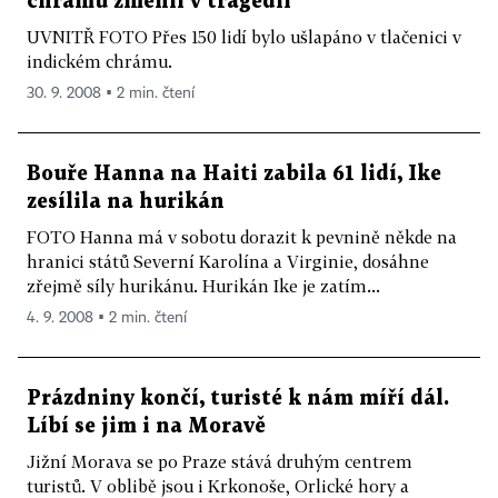
chrámu změnil v tragédii
UVNITŘ FOTO Přes 150 lidí bylo ušlapáno v tlačenici v
indickém chrámu.
30. 9. 2008 ▪ 2 min. čtení
Bouře Hanna na Haiti zabila 61 lidí, Ike
zesílila na hurikán
FOTO Hanna má v sobotu dorazit k pevnině někde na
hranici států Severní Karolína a Virginie, dosáhne
zřejmě síly hurikánu. Hurikán Ike je zatím...
4. 9. 2008 ▪ 2 min. čtení
Prázdniny končí, turisté k nám míří dál.
Líbí se jim i na Moravě
Jižní Morava se po Praze stává druhým centrem
turistů. V oblibě jsou i Krkonoše, Orlické hory a