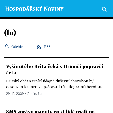
(lu)
Odebírat
RSS
Vyšinutého Brita čeká v Urumči popravčí
četa
Britský občan trpící údajně duševní chorobou byl
odsouzen k smrti za pašování tří kilogramů heroinu.
29. 12. 2009 ▪ 2 min. čtení
SMS zprávy mapují, co si lidé psali po