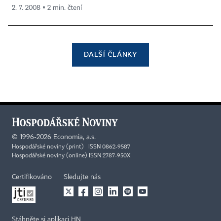
2. 7. 2008 ▪ 2 min. čtení
DALŠÍ ČLÁNKY
©
1996-2026
Economia, a.s.
Hospodářské noviny (print) ISSN 0862-9587
Hospodářské noviny (online) ISSN 2787-950X
Certifikováno
Sledujte nás
Stáhněte si aplikaci HN