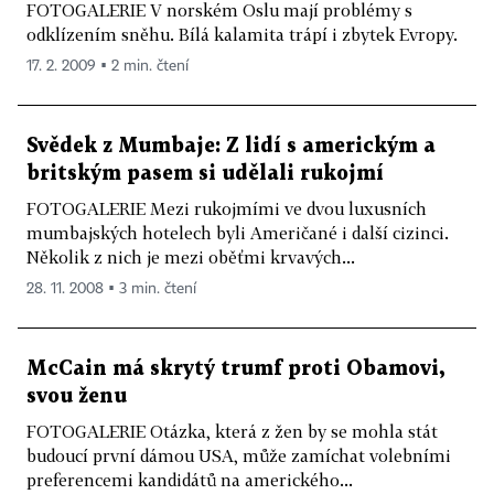
FOTOGALERIE V norském Oslu mají problémy s
odklízením sněhu. Bílá kalamita trápí i zbytek Evropy.
17. 2. 2009 ▪ 2 min. čtení
Svědek z Mumbaje: Z lidí s americkým a
britským pasem si udělali rukojmí
FOTOGALERIE Mezi rukojmími ve dvou luxusních
mumbajských hotelech byli Američané i další cizinci.
Několik z nich je mezi oběťmi krvavých...
28. 11. 2008 ▪ 3 min. čtení
McCain má skrytý trumf proti Obamovi,
svou ženu
FOTOGALERIE Otázka, která z žen by se mohla stát
budoucí první dámou USA, může zamíchat volebními
preferencemi kandidátů na amerického...