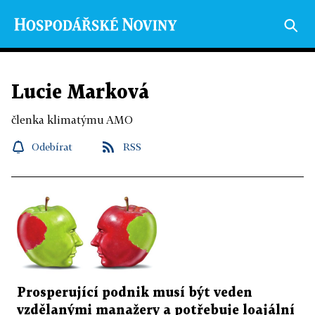
Lucie Marková
členka klimatýmu AMO
Odebírat
RSS
Prosperující podnik musí být veden
vzdělanými manažery a potřebuje loajální