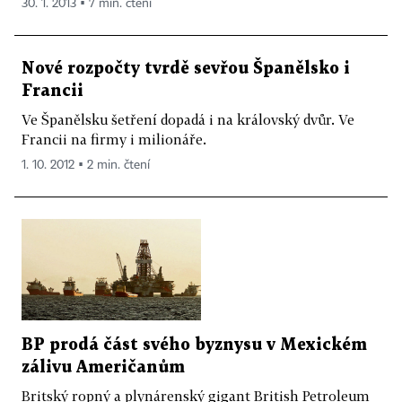
30. 1. 2013 ▪ 7 min. čtení
Nové rozpočty tvrdě sevřou Španělsko i
Francii
Ve Španělsku šetření dopadá i na královský dvůr. Ve
Francii na firmy i milionáře.
1. 10. 2012 ▪ 2 min. čtení
BP prodá část svého byznysu v Mexickém
zálivu Američanům
Britský ropný a plynárenský gigant British Petroleum