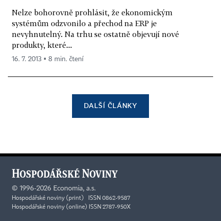
Nelze bohorovně prohlásit, že ekonomickým
systémům odzvonilo a přechod na ERP je
nevyhnutelný. Na trhu se ostatně objevují nové
produkty, které...
16. 7. 2013 ▪ 8 min. čtení
DALŠÍ ČLÁNKY
©
1996-2026
Economia, a.s.
Hospodářské noviny (print) ISSN 0862-9587
Hospodářské noviny (online) ISSN 2787-950X