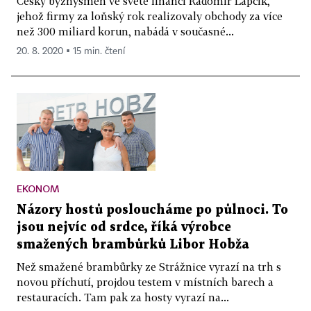
Český byznysmen ve světě financí Radomír Lapčík,
jehož firmy za loňský rok realizovaly obchody za více
než 300 miliard korun, nabádá v současné...
20. 8. 2020 ▪ 15 min. čtení
EKONOM
Názory hostů posloucháme po půlnoci. To
jsou nejvíc od srdce, říká výrobce
smažených brambůrků Libor Hobža
Než smažené brambůrky ze Strážnice vyrazí na trh s
novou příchutí, projdou testem v místních barech a
restauracích. Tam pak za hosty vyrazí na...