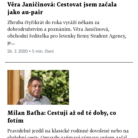
Věra Janičinová: Cestovat jsem začala
jako au-pair
Zhruba čtyřikrát do roka vyráží někam za
dobrodružstvím a poznáním. Věra Janičinová,
obchodní ředitelka pro letenky firmy Student Agency,
je...
26. 3. 2020 ▪ 5 min. čtení
Milan Baťha: Cestuji až od té doby, co
fotím
Pravidelně jezdil na klasické rodinné dovolené nebo na
služební cesty. Opravdu zajímavé výpravy ovšem začal