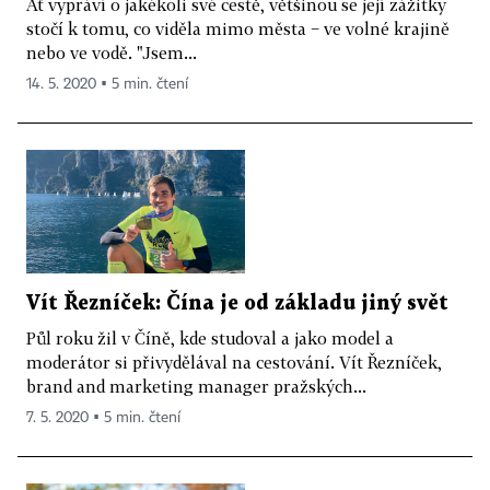
Ať vypráví o jakékoli své cestě, většinou se její zážitky
stočí k tomu, co viděla mimo města − ve volné krajině
nebo ve vodě. "Jsem...
14. 5. 2020 ▪ 5 min. čtení
Vít Řezníček: Čína je od základu jiný svět
Půl roku žil v Číně, kde studoval a jako model a
moderátor si přivydělával na cestování. Vít Řezníček,
brand and marketing manager pražských...
7. 5. 2020 ▪ 5 min. čtení