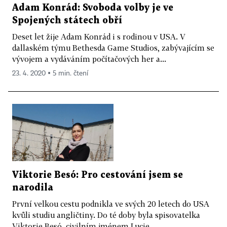
Adam Konrád: Svoboda volby je ve
Spojených státech obří
Deset let žije Adam Konrád i s rodinou v USA. V
dallaském týmu Bethesda Game Studios, zabývajícím se
vývojem a vydáváním počítačových her a...
23. 4. 2020 ▪ 5 min. čtení
Viktorie Besó: Pro cestování jsem se
narodila
První velkou cestu podnikla ve svých 20 letech do USA
kvůli studiu angličtiny. Do té doby byla spisovatelka
Viktorie Besó, civilním jménem Lucie...