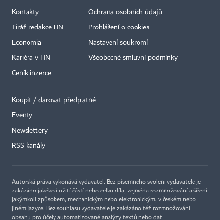
Kontakty
Ochrana osobních údajů
Tiráž redakce HN
Prohlášení o cookies
Economia
Nastavení soukromí
Kariéra v HN
Všeobecné smluvní podmínky
Ceník inzerce
Koupit / darovat předplatné
Eventy
Newslettery
RSS kanály
Autorská práva vykonává vydavatel. Bez písemného svolení vydavatele je
zakázáno jakékoli užití částí nebo celku díla, zejména rozmnožování a šíření
jakýmkoli způsobem, mechanickým nebo elektronickým, v českém nebo
jiném jazyce. Bez souhlasu vydavatele je zakázáno též rozmnožování
obsahu pro účely automatizované analýzy textů nebo dat