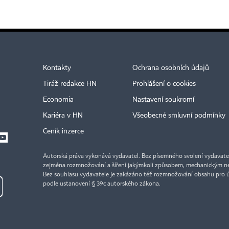
Kontakty
Ochrana osobních údajů
Tiráž redakce HN
Prohlášení o cookies
Economia
Nastavení soukromí
Kariéra v HN
Všeobecné smluvní podmínky
Ceník inzerce
Autorská práva vykonává vydavatel. Bez písemného svolení vydavatele 
zejména rozmnožování a šíření jakýmkoli způsobem, mechanickým ne
Bez souhlasu vydavatele je zakázáno též rozmnožování obsahu pro 
podle ustanovení § 39c autorského zákona.