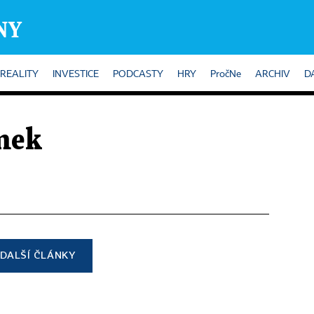
REALITY
INVESTICE
PODCASTY
HRY
PročNe
ARCHIV
D
mek
DALŠÍ ČLÁNKY