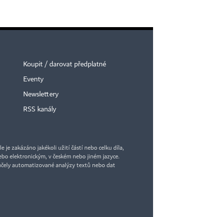
Koupit / darovat předplatné
Eventy
Newslettery
RSS kanály
je zakázáno jakékoli užití částí nebo celku díla,
bo elektronickým, v českém nebo jiném jazyce.
účely automatizované analýzy textů nebo dat