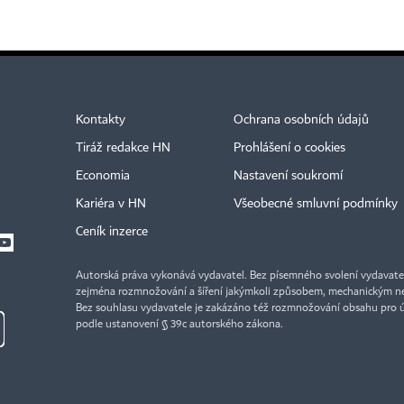
Kontakty
Ochrana osobních údajů
Tiráž redakce HN
Prohlášení o cookies
Economia
Nastavení soukromí
Kariéra v HN
Všeobecné smluvní podmínky
Ceník inzerce
Autorská práva vykonává vydavatel. Bez písemného svolení vydavatele 
zejména rozmnožování a šíření jakýmkoli způsobem, mechanickým ne
Bez souhlasu vydavatele je zakázáno též rozmnožování obsahu pro 
podle ustanovení § 39c autorského zákona.