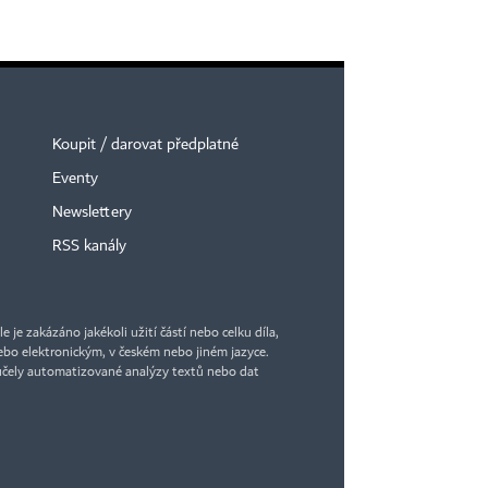
Koupit / darovat předplatné
Eventy
Newslettery
RSS kanály
je zakázáno jakékoli užití částí nebo celku díla,
bo elektronickým, v českém nebo jiném jazyce.
účely automatizované analýzy textů nebo dat