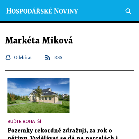
Markéta Miková
Odebírat
RSS
BUĎTE BOHATŠÍ
Pozemky rekordně zdražují, za rok o
pětinu. Vydělávat se dá na parcelách i