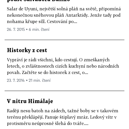
Salar de Uyuni, největší solná pláň na světě, připomíná
nekonečnou sněhovou pláň Antarktidy. Jenže tady pod
nohama křupe sůl. Cestování po...
26. 7. 2015 ▪ 6 min. čtení
Historky z cest
Vypráví je rádi všichni, kdo cestují. O zmeškaných
letech, o zvláštnostech cizích kuchyní nebo národních
povah. Začtěte se do historek z cest, o...
23. 7. 2014 ▪ 21 min. čtení
V nitru Himálaje
Raději nesu batoh na zádech, tažné boby se v takovém
terénu překlápějí. Panuje štiplavý mráz. Ledový vítr v
protisměru neúprosně šlehá do tváře....