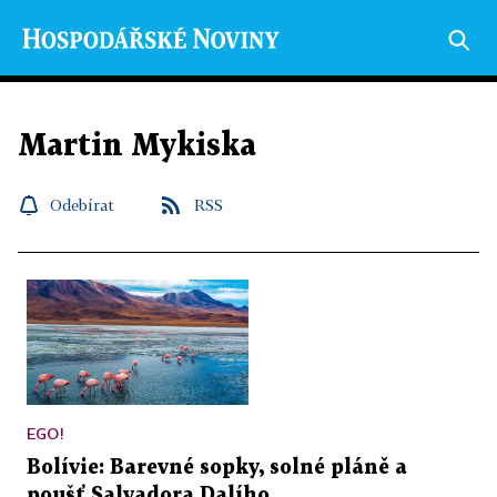
Martin Mykiska
Odebírat
RSS
EGO!
Bolívie: Barevné sopky, solné pláně a
poušť Salvadora Dalího