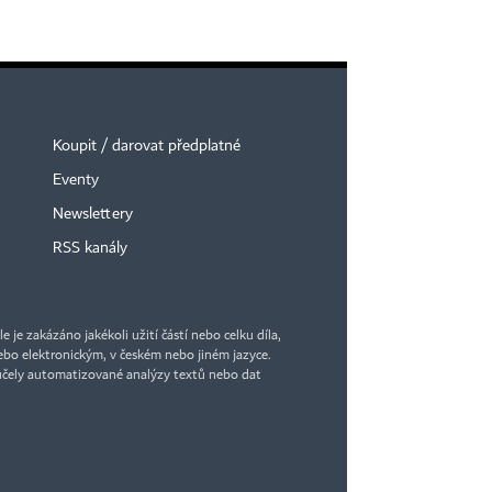
Koupit / darovat předplatné
Eventy
Newslettery
RSS kanály
je zakázáno jakékoli užití částí nebo celku díla,
bo elektronickým, v českém nebo jiném jazyce.
účely automatizované analýzy textů nebo dat