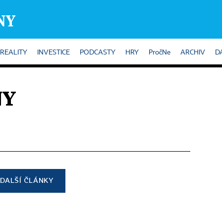
REALITY
INVESTICE
PODCASTY
HRY
PročNe
ARCHIV
D
NY
DALŠÍ ČLÁNKY