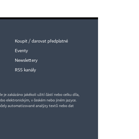
Koupit / darovat předplatné
Eventy
Newslettery
RSS kanály
je zakázáno jakékoli užití částí nebo celku díla,
bo elektronickým, v českém nebo jiném jazyce.
účely automatizované analýzy textů nebo dat