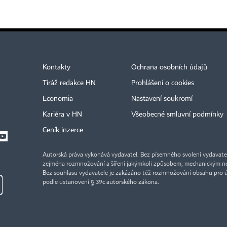
Kontakty
Ochrana osobních údajů
Tiráž redakce HN
Prohlášení o cookies
Economia
Nastavení soukromí
Kariéra v HN
Všeobecné smluvní podmínky
Ceník inzerce
Autorská práva vykonává vydavatel. Bez písemného svolení vydavatele 
zejména rozmnožování a šíření jakýmkoli způsobem, mechanickým ne
Bez souhlasu vydavatele je zakázáno též rozmnožování obsahu pro 
podle ustanovení § 39c autorského zákona.