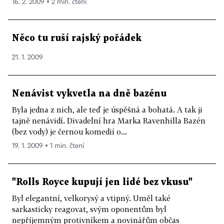
16. 2. 2009 ▪ 2 min. čtení
Něco tu ruší rajský pořádek
21. 1. 2009
Nenávist vykvetla na dně bazénu
Byla jedna z nich, ale teď je úspěšná a bohatá. A tak ji
tajně nenávidí. Divadelní hra Marka Ravenhilla Bazén
(bez vody) je černou komedií o...
19. 1. 2009 ▪ 1 min. čtení
"Rolls Royce kupují jen lidé bez vkusu"
Byl elegantní, velkorysý a vtipný. Uměl také
sarkasticky reagovat, svým oponentům byl
nepříjemným protivníkem a novinářům občas