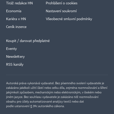
Tiráž redakce HN
Prohlášení o cookies
Economia
Nastavení soukromí
Kariéra v HN
Všeobecné smluvní podmínky
Ceník inzerce
Koupit / darovat předplatné
Eventy
Newslettery
RSS kanály
Autorská práva vykonává vydavatel. Bez písemného svolení vydavatele je
zakázáno jakékoli užití částí nebo celku díla, zejména rozmnožování a šíření
jakýmkoli způsobem, mechanickým nebo elektronickým, v českém nebo
jiném jazyce. Bez souhlasu vydavatele je zakázáno též rozmnožování
obsahu pro účely automatizované analýzy textů nebo dat
podle ustanovení § 39c autorského zákona.