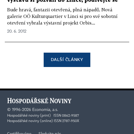
výstavu si pozvali do Lince, podívejte se
Bude hravá, fantazii otevřená, plná nápadů. Nová
galerie OÖ Kulturquartier v Linci si pro své sobotní
otevření vybrala výstavní projekt Orbis...
20. 6. 2012
DALŠÍ ČLÁNKY
©
1996-2026
Economia, a.s.
Hospodářské noviny (print) ISSN 0862-9587
Hospodářské noviny (online) ISSN 2787-950X
Certifikováno
Sledujte nás