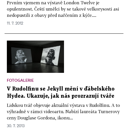
Prvním vjemem na výstavě London Twelve je
opulentnost. Čeští umělci by se takové velkorysosti asi
nedopustili z obavy před nařčením z kýče....
11. 7. 2012
FOTOGALERIE
V Rudolfinu se Jekyll mění v ďábelského
Hydea. Ukazuje, jak nás prozrazují tváře
Lidskou tvář objevuje aktuální výstava v Rudolfinu. A to
výhradně v rámci videoartu. Nabízí laureáta Turnerovy
ceny Douglase Gordona, ikonu...
30. 7. 2013