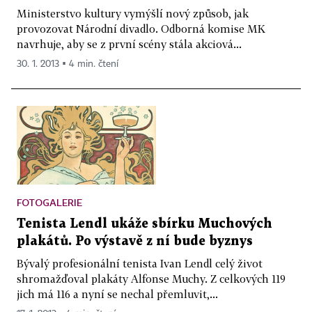
Ministerstvo kultury vymýšlí nový způsob, jak
provozovat Národní divadlo. Odborná komise MK
navrhuje, aby se z první scény stála akciová...
30. 1. 2013 ▪ 4 min. čtení
FOTOGALERIE
Tenista Lendl ukáže sbírku Muchových
plakátů. Po výstavě z ní bude byznys
Bývalý profesionální tenista Ivan Lendl celý život
shromažďoval plakáty Alfonse Muchy. Z celkových 119
jich má 116 a nyní se nechal přemluvit,...