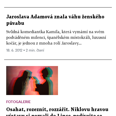
Jaroslava Adamová znala váhu ženského
půvabu
Svůdná komediantka Kamila, která vymámí na svém
podváděném milenci, španělském místokráli, luxusní
kočár, je jednou z mnoha rolí Jaroslavy...
18. 6. 2012 ▪ 2 min. čtení
FOTOGALERIE
Osahat, rozeznít, rozzářit. Niklovu hravou