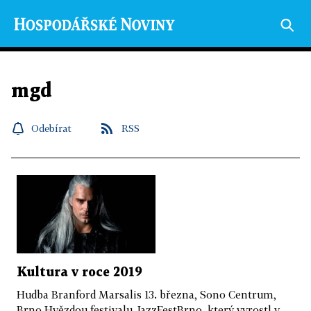
mgd
Odebírat
RSS
Kultura v roce 2019
Hudba Branford Marsalis 13. března, Sono Centrum,
Brno Hvězdou festivalu JazzFestBrno, který vyrostl v