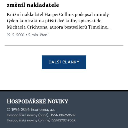
změnil nakladatele
Knižní nakladatel HarperCollins podepsal minulý
týden kontrakt na příští dvě knihy spisovatele
Michaela Crichtona, autora bestsellerů Timeline...
19. 2. 2001 ▪ 2 min. čtení
DALŠÍ ČLÁNKY
©
1996-2026
Economia, a.s.
Hospodářské noviny (print) ISSN 0862-9587
Hospodářské noviny (online) ISSN 2787-950X