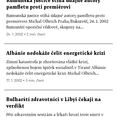
Rumunská justice stíhá údajné autory
pamfletu proti premiérovi
Rumunská justice stíhá údajné autory pamfletu proti
premiérovi Michal Olbrich Praha/Bukurešť, 24. 1. 2002
Rumunští opoziční vůdcové, skupiny na...
24. 1. 2002 ▪ 2 min. čtení
Albánie nedokáže čelit energetické krizi
Zimní katastrofa je zhoršována vládní krizí,
způsobenou bojem špiček socialistů v Tiraně Albánie
nedokáže čelit energetické krizi Michal Olbrich...
17. 1. 2002 ▪ 3 min. čtení
Bulharští zdravotníci v Libyi čekají na
verdikt
Pěti zdravotním sestrám a lékaři hrozí trest smrti v