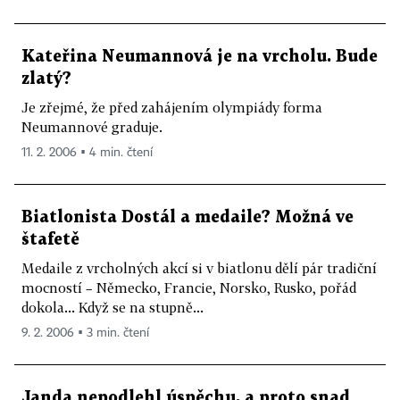
Kateřina Neumannová je na vrcholu. Bude
zlatý?
Je zřejmé, že před zahájením olympiády forma
Neumannové graduje.
11. 2. 2006 ▪ 4 min. čtení
Biatlonista Dostál a medaile? Možná ve
štafetě
Medaile z vrcholných akcí si v biatlonu dělí pár tradiční
mocností – Německo, Francie, Norsko, Rusko, pořád
dokola... Když se na stupně...
9. 2. 2006 ▪ 3 min. čtení
Janda nepodlehl úspěchu, a proto snad