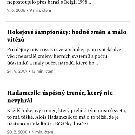
nepostoupilo přes baráž s Belgií 1998...
9. 6. 2006 ▪ 9 min. čtení
Hokejové šampionáty: hodně změn a málo
vítězů
Pro dějiny mistrovství světa v hokeji jsou typické dvě
věci: neustálé změny herních systémů a počtu
účastníků a malý počet národů, které ho...
24. 4. 2007 ▪ 13 min. čtení
Hadamczik: úspěšný trenér, který nic
nevyhrál
Každý hokejový trenér, který přebírá tým mistrů světa,
to má těžké. Alois Hadamczik to má o to těžší, že je
nástupcem Vladimíra Růžičky, hráče i...
20. 2. 2006 ▪ 4 min. čtení