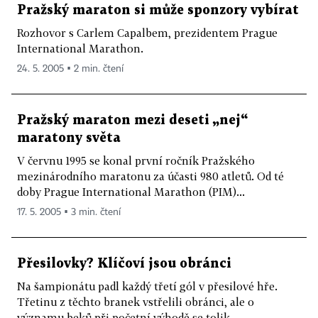
Pražský maraton si může sponzory vybírat
Rozhovor s Carlem Capalbem, prezidentem Prague
International Marathon.
24. 5. 2005 ▪ 2 min. čtení
Pražský maraton mezi deseti „nej“
maratony světa
V červnu 1995 se konal první ročník Pražského
mezinárodního maratonu za účasti 980 atletů. Od té
doby Prague International Marathon (PIM)...
17. 5. 2005 ▪ 3 min. čtení
Přesilovky? Klíčoví jsou obránci
Na šampionátu padl každý třetí gól v přesilové hře.
Třetinu z těchto branek vstřelili obránci, ale o
významu beků při početní výhodě se tolik...