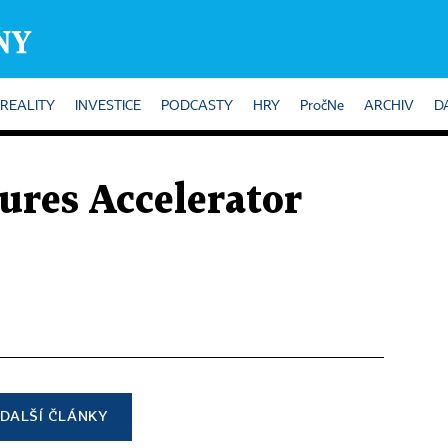
REALITY
INVESTICE
PODCASTY
HRY
PročNe
ARCHIV
D
ures Accelerator
DALŠÍ ČLÁNKY