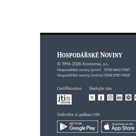
©
1996-2026
Economia, a.s.
Hospodářské noviny (print) ISSN 0862-9587
Hospodářské noviny (online) ISSN 2787-950X
Certifikováno
Sledujte nás
Stáhněte si aplikaci HN