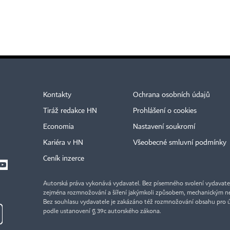
Kontakty
Ochrana osobních údajů
Tiráž redakce HN
Prohlášení o cookies
Economia
Nastavení soukromí
Kariéra v HN
Všeobecné smluvní podmínky
Ceník inzerce
Autorská práva vykonává vydavatel. Bez písemného svolení vydavatele 
zejména rozmnožování a šíření jakýmkoli způsobem, mechanickým ne
Bez souhlasu vydavatele je zakázáno též rozmnožování obsahu pro 
podle ustanovení § 39c autorského zákona.