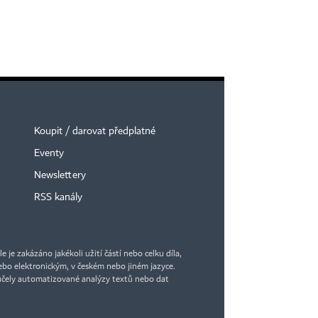
Koupit / darovat předplatné
Eventy
Newslettery
RSS kanály
je zakázáno jakékoli užití částí nebo celku díla,
bo elektronickým, v českém nebo jiném jazyce.
účely automatizované analýzy textů nebo dat