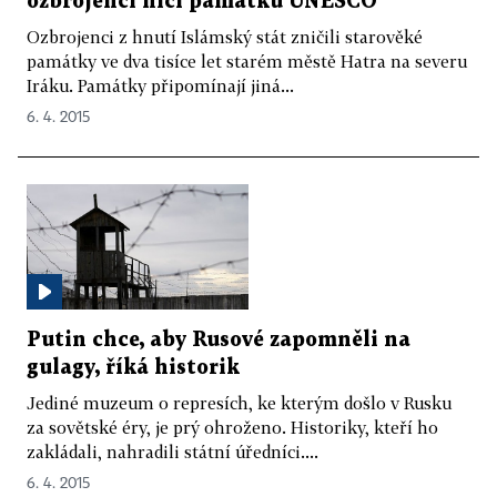
ozbrojenci ničí památku UNESCO
Ozbrojenci z hnutí Islámský stát zničili starověké
památky ve dva tisíce let starém městě Hatra na severu
Iráku. Památky připomínají jiná...
6. 4. 2015
Putin chce, aby Rusové zapomněli na
gulagy, říká historik
Jediné muzeum o represích, ke kterým došlo v Rusku
za sovětské éry, je prý ohroženo. Historiky, kteří ho
zakládali, nahradili státní úředníci....
6. 4. 2015