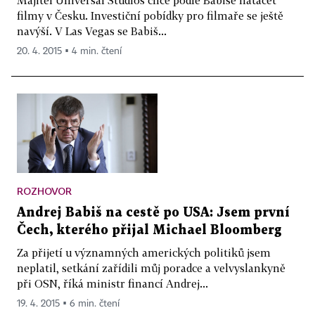
Majitel Universal Studios chce podle Babiše natáčet
filmy v Česku. Investiční pobídky pro filmaře se ještě
navýší. V Las Vegas se Babiš...
20. 4. 2015 ▪ 4 min. čtení
ROZHOVOR
Andrej Babiš na cestě po USA: Jsem první
Čech, kterého přijal Michael Bloomberg
Za přijetí u významných amerických politiků jsem
neplatil, setkání zařídili můj poradce a velvyslankyně
při OSN, říká ministr financí Andrej...
19. 4. 2015 ▪ 6 min. čtení