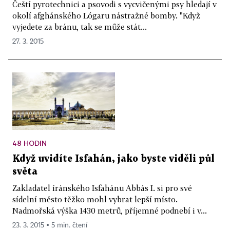
Čeští pyrotechnici a psovodi s vycvičenými psy hledají v
okolí afghánského Lógaru nástražné bomby. "Když
vyjedete za bránu, tak se může stát...
27. 3. 2015
48 HODIN
Když uvidíte Isfahán, jako byste viděli půl
světa
Zakladatel íránského Isfahánu Abbás I. si pro své
sídelní město těžko mohl vybrat lepší místo.
Nadmořská výška 1430 metrů, příjemné podnebí i v...
23. 3. 2015 ▪ 5 min. čtení