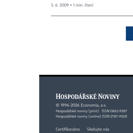
5. 6. 2009 ▪ 1 min. čtení
©
1996-2026
Economia, a.s.
Hospodářské noviny (print) ISSN 0862-9587
Hospodářské noviny (online) ISSN 2787-950X
Certifikováno
Sledujte nás