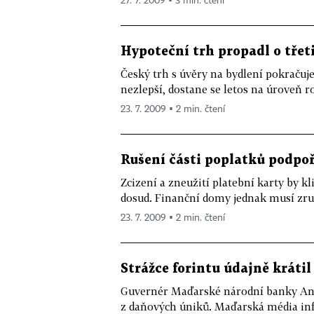
27. 7. 2009 ▪ 3 min. čtení
Hypoteční trh propadl o třet
Český trh s úvěry na bydlení pokračuje 
nezlepší, dostane se letos na úroveň r
23. 7. 2009 ▪ 2 min. čtení
Rušení části poplatků podpoř
Zcizení a zneužití platební karty by k
dosud. Finanční domy jednak musí zruš
23. 7. 2009 ▪ 2 min. čtení
Strážce forintu údajně krátil
Guvernér Maďarské národní banky Andr
z daňových úniků. Maďarská média info