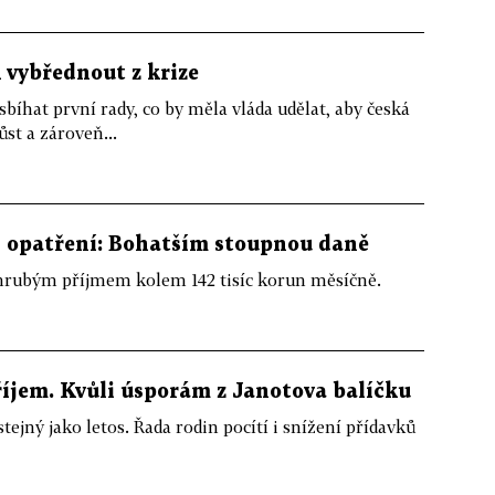
 vybřednout z krize
sbíhat první rady, co by měla vláda udělat, aby česká
st a zároveň...
h opatření: Bohatším stoupnou daně
hrubým příjmem kolem 142 tisíc korun měsíčně.
íjem. Kvůli úsporám z Janotova balíčku
tejný jako letos. Řada rodin pocítí i snížení přídavků