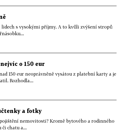
ně
na lidech s vysokými příjmy. A to kvůli zvýšení stropů
yřnásobku...
nejvíc o 150 eur
nad 150 eur neoprávněně vysátou z platební karty a je
til. Rozhodla...
čtenky a fotky
i pojištění nemovitosti? Kromě bytového a rodinného
či chatu a...