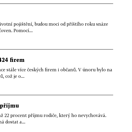
í životní pojištění, budou moci od příštího roku snáze
ťoven. Pomocí...
424 firem
ce stále více českých firem i občanů. V únoru bylo na
 což je o...
 příjmu
až 22 procent příjmu rodiče, který ho nevychovává.
á dostat a...