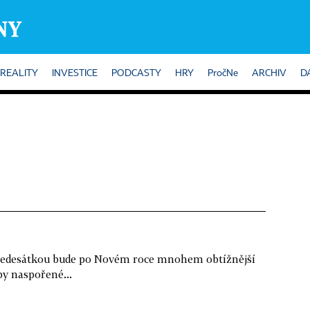
REALITY
INVESTICE
PODCASTY
HRY
PročNe
ARCHIV
D
d šedesátkou bude po Novém roce mnohem obtížnější
aby naspořené...