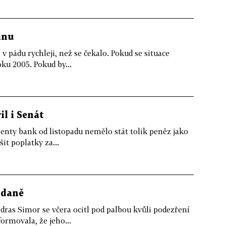
inu
v pádu rychleji, než se čekalo. Pokud se situace
oku 2005. Pokud by...
il i Senát
lienty bank od listopadu nemělo stát tolik peněz jako
it poplatky za...
 daně
as Simor se včera ocitl pod palbou kvůli podezření
rmovala, že jeho...