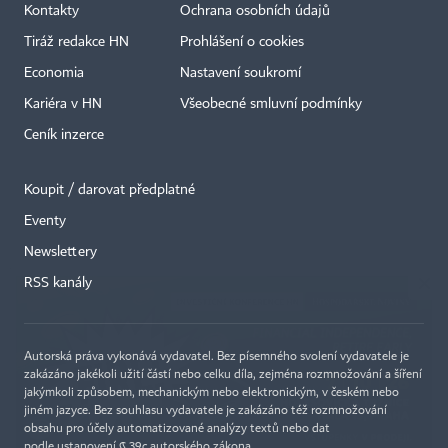
Kontakty
Ochrana osobních údajů
Tiráž redakce HN
Prohlášení o cookies
Economia
Nastavení soukromí
Kariéra v HN
Všeobecné smluvní podmínky
Ceník inzerce
Koupit / darovat předplatné
Eventy
×
Newslettery
RSS kanály
Autorská práva vykonává vydavatel. Bez písemného svolení vydavatele je
zakázáno jakékoli užití částí nebo celku díla, zejména rozmnožování a šíření
jakýmkoli způsobem, mechanickým nebo elektronickým, v českém nebo
jiném jazyce. Bez souhlasu vydavatele je zakázáno též rozmnožování
obsahu pro účely automatizované analýzy textů nebo dat
podle ustanovení § 39c autorského zákona.