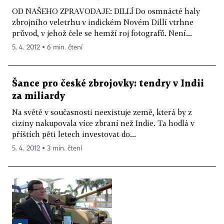
OD NAŠEHO ZPRAVODAJE: DILLÍ Do osmnácté haly
zbrojního veletrhu v indickém Novém Dillí vtrhne
průvod, v jehož čele se hemží roj fotografů. Není...
5. 4. 2012 ▪ 6 min. čtení
Šance pro české zbrojovky: tendry v Indii
za miliardy
Na světě v současnosti neexistuje země, která by z
ciziny nakupovala více zbraní než Indie. Ta hodlá v
příštích pěti letech investovat do...
5. 4. 2012 ▪ 3 min. čtení