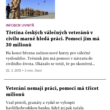
INFOBOX UVNITŘ
Třetina českých válečných veteránů v
civilu marně hledá práci. Pomoci jim má
30 milionů
Na konci března začnou nové kurzy pro válečné
vysloužilce. Trénink jim má pomoci v návratu do
civilního života. Ukázalo se totiž, že po skončení...
22. 3. 2012 ▪ 3 min. čtení
Veteráni nemají práci, pomoci má třicet
milionů
Vzal pistoli, granáty a vydal se vyloupit
havlíčkobrodskou banku. Když jej pak začala