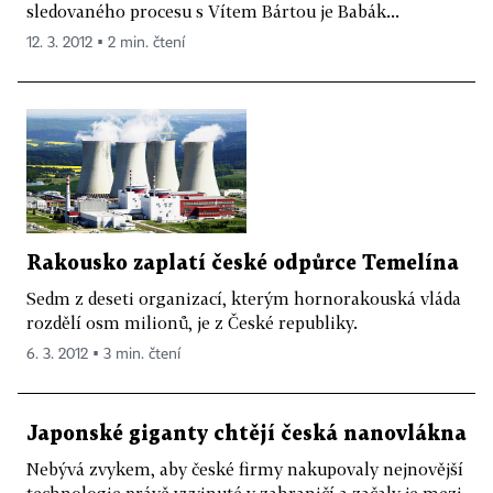
sledovaného procesu s Vítem Bártou je Babák...
12. 3. 2012 ▪ 2 min. čtení
Rakousko zaplatí české odpůrce Temelína
Sedm z deseti organizací, kterým hornorakouská vláda
rozdělí osm milionů, je z České republiky.
6. 3. 2012 ▪ 3 min. čtení
Japonské giganty chtějí česká nanovlákna
Nebývá zvykem, aby české firmy nakupovaly nejnovější
technologie právě vyvinuté v zahraničí a začaly je mezi