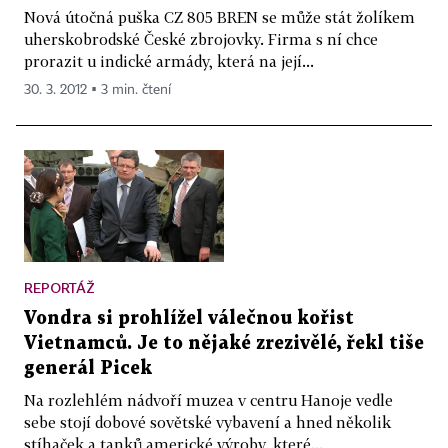
Nová útočná puška CZ 805 BREN se může stát žolíkem
uherskobrodské České zbrojovky. Firma s ní chce
prorazit u indické armády, která na její...
30. 3. 2012 ▪ 3 min. čtení
REPORTÁŽ
Vondra si prohlížel válečnou kořist
Vietnamců. Je to nějaké zrezivělé, řekl tiše
generál Picek
Na rozlehlém nádvoří muzea v centru Hanoje vedle
sebe stojí dobové sovětské vybavení a hned několik
stíhaček a tanků americké výroby, které...