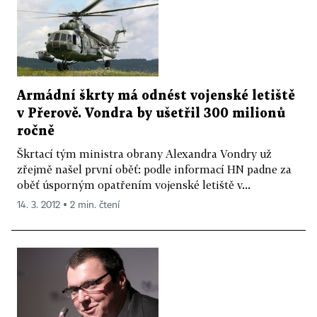
Armádní škrty má odnést vojenské letiště
v Přerově. Vondra by ušetřil 300 milionů
ročně
Škrtací tým ministra obrany Alexandra Vondry už
zřejmě našel první oběť: podle informací HN padne za
oběť úsporným opatřením vojenské letiště v...
14. 3. 2012 ▪ 2 min. čtení