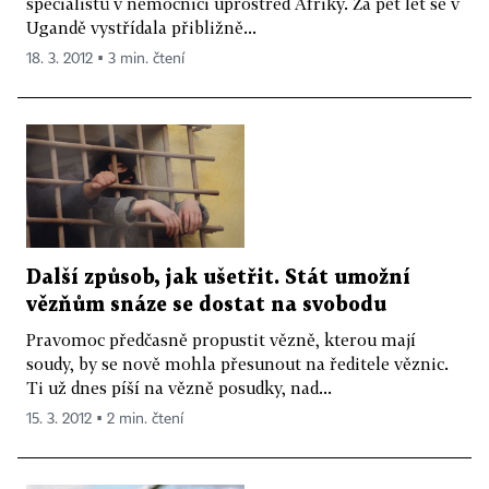
specialistů v nemocnici uprostřed Afriky. Za pět let se v
Ugandě vystřídala přibližně...
18. 3. 2012 ▪ 3 min. čtení
Další způsob, jak ušetřit. Stát umožní
vězňům snáze se dostat na svobodu
Pravomoc předčasně propustit vězně, kterou mají
soudy, by se nově mohla přesunout na ředitele věznic.
Ti už dnes píší na vězně posudky, nad...
15. 3. 2012 ▪ 2 min. čtení