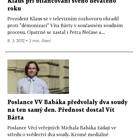
Klaus při bilancování svého devátého
roku
Prezident Klaus se v televizním rozhovoru ohradil
proti "démonizaci" Víta Bárty v současném soudním
procesu. Opatrně se zastal i Petra Nečase a...
8. 3. 2012 ▪ 3 min. čtení
Poslance VV Babáka předvolaly dva soudy
na ten samý den. Přednost dostal Vít
Bárta
Poslance Věcí veřejných Michala Babáka žádají ve
středu o svědectví dva soudy. Kromě mediálně