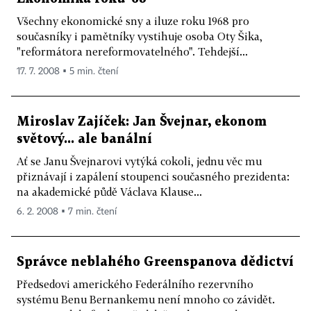
Všechny ekonomické sny a iluze roku 1968 pro
současníky i pamětníky vystihuje osoba Oty Šika,
"reformátora nereformovatelného". Tehdejší...
17. 7. 2008 ▪ 5 min. čtení
Miroslav Zajíček: Jan Švejnar, ekonom
světový... ale banální
Ať se Janu Švejnarovi vytýká cokoli, jednu věc mu
přiznávají i zapálení stoupenci současného prezidenta:
na akademické půdě Václava Klause...
6. 2. 2008 ▪ 7 min. čtení
Správce neblahého Greenspanova dědictví
Předsedovi amerického Federálního rezervního
systému Benu Bernankemu není mnoho co závidět.