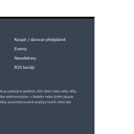
Koupit / darovat předplatné
Eventy
Newslettery
RSS kanály
je zakázáno jakékoli užití částí nebo celku díla,
bo elektronickým, v českém nebo jiném jazyce.
účely automatizované analýzy textů nebo dat