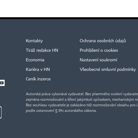
Kontakty
Ochrana osobních údajů
Tiráž redakce HN
Prohlášení o cookies
Economia
Nastavení soukromí
Kariéra v HN
Všeobecné smluvní podmínky
Ceník inzerce
Autorská práva vykonává vydavatel. Bez písemného svolení vydavatele 
zejména rozmnožování a šíření jakýmkoli způsobem, mechanickým ne
Bez souhlasu vydavatele je zakázáno též rozmnožování obsahu pro 
podle ustanovení § 39c autorského zákona.