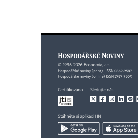
©
1996-2026
Economia, a.s.
Hospodářské noviny (print) ISSN 0862-9587
Hospodářské noviny (online) ISSN 2787-950X
Certifikováno
Sledujte nás
Stáhněte si aplikaci HN