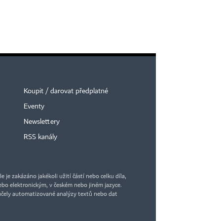
Koupit / darovat předplatné
Eventy
Newslettery
RSS kanály
je zakázáno jakékoli užití částí nebo celku díla,
bo elektronickým, v českém nebo jiném jazyce.
účely automatizované analýzy textů nebo dat