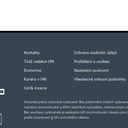
Kontakty
Ochrana osobních údajů
Tiráž redakce HN
Prohlášení o cookies
Economia
Nastavení soukromí
Kariéra v HN
Všeobecné smluvní podmínky
Ceník inzerce
Autorská práva vykonává vydavatel. Bez písemného svolení vydavatele 
zejména rozmnožování a šíření jakýmkoli způsobem, mechanickým ne
Bez souhlasu vydavatele je zakázáno též rozmnožování obsahu pro 
podle ustanovení § 39c autorského zákona.