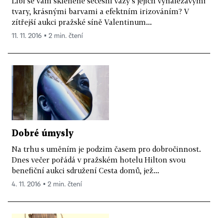
Líbí se vám skleněné secesní vázy s jejich vynalézavými
tvary, krásnými barvami a efektním irizováním? V
zítřejší aukci pražské síně Valentinum...
11. 11. 2016 ▪ 2 min. čtení
Dobré úmysly
Na trhu s uměním je podzim časem pro dobročinnost.
Dnes večer pořádá v pražském hotelu Hilton svou
benefiční aukci sdružení Cesta domů, jež...
4. 11. 2016 ▪ 2 min. čtení