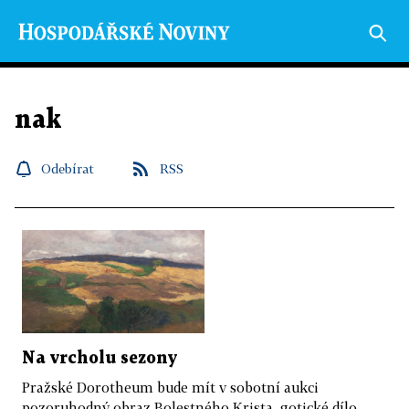
nak
Odebírat
RSS
Na vrcholu sezony
Pražské Dorotheum bude mít v sobotní aukci
pozoruhodný obraz Bolestného Krista, gotické dílo