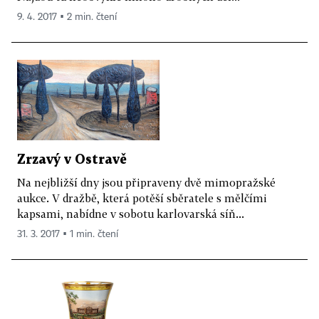
9. 4. 2017 ▪ 2 min. čtení
Zrzavý v Ostravě
Na nejbližší dny jsou připraveny dvě mimopražské
aukce. V dražbě, která potěší sběratele s mělčími
kapsami, nabídne v sobotu karlovarská síň...
31. 3. 2017 ▪ 1 min. čtení