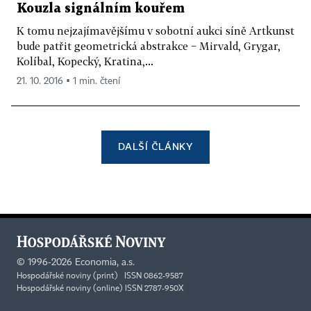
Kouzla signálním kouřem
K tomu nejzajímavějšímu v sobotní aukci síně Artkunst
bude patřit geometrická abstrakce − Mirvald, Grygar,
Kolíbal, Kopecký, Kratina,...
21. 10. 2016 ▪ 1 min. čtení
DALŠÍ ČLÁNKY
©
1996-2026
Economia, a.s.
Hospodářské noviny (print) ISSN 0862-9587
Hospodářské noviny (online) ISSN 2787-950X