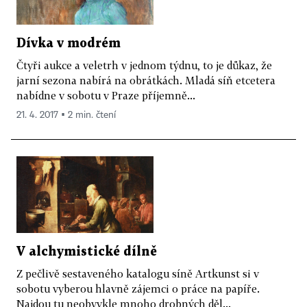
Dívka v modrém
Čtyři aukce a veletrh v jednom týdnu, to je důkaz, že
jarní sezona nabírá na obrátkách. Mladá síň etcetera
nabídne v sobotu v Praze příjemně...
21. 4. 2017 ▪ 2 min. čtení
V alchymistické dílně
Z pečlivě sestaveného katalogu síně Artkunst si v
sobotu vyberou hlavně zájemci o práce na papíře.
Najdou tu neobvykle mnoho drobných děl...