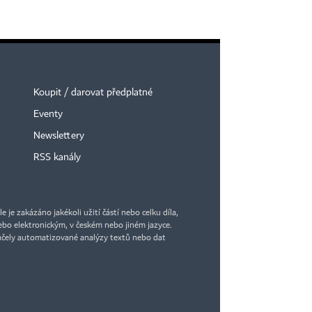
Koupit / darovat předplatné
Eventy
Newslettery
RSS kanály
je zakázáno jakékoli užití částí nebo celku díla,
bo elektronickým, v českém nebo jiném jazyce.
účely automatizované analýzy textů nebo dat