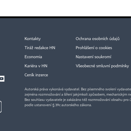
Kontakty
Ochrana osobních údajů
Tiráž redakce HN
Prohlášení o cookies
Economia
Nastavení soukromí
Kariéra v HN
Všeobecné smluvní podmínky
Ceník inzerce
Autorská práva vykonává vydavatel. Bez písemného svolení vydavatele 
zejména rozmnožování a šíření jakýmkoli způsobem, mechanickým ne
Bez souhlasu vydavatele je zakázáno též rozmnožování obsahu pro 
podle ustanovení § 39c autorského zákona.