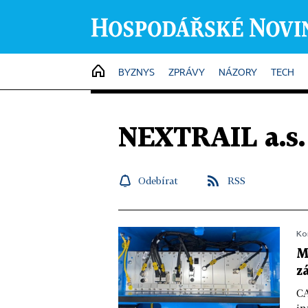
HOME
BYZNYS
ZPRÁVY
NÁZORY
TECH
NEXTRAIL a.s.
Odebírat
RSS
Ko
M
z
CA