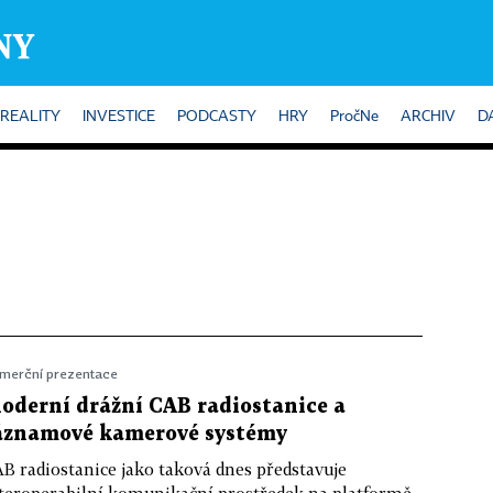
REALITY
INVESTICE
PODCASTY
HRY
PročNe
ARCHIV
D
merční prezentace
oderní drážní CAB radiostanice a
áznamové kamerové systémy
B radiostanice jako taková dnes představuje