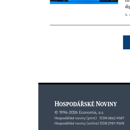
in
di
4.
©
1996-2026
Economia, a.s.
Hospodářské noviny (print) ISSN 0862-9587
Hospodářské noviny (online) ISSN 2787-950X