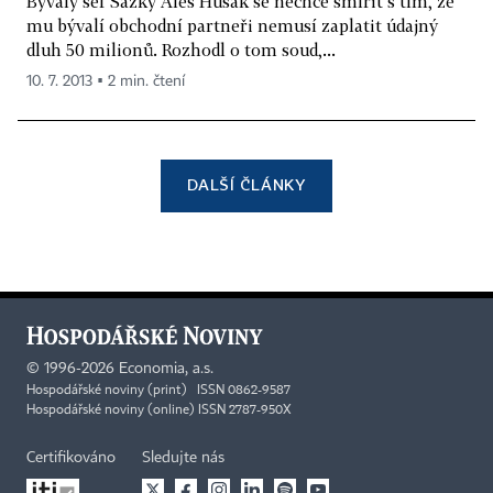
Bývalý šéf Sazky Aleš Hušák se nechce smířit s tím, že
mu bývalí obchodní partneři nemusí zaplatit údajný
dluh 50 milionů. Rozhodl o tom soud,...
10. 7. 2013 ▪ 2 min. čtení
DALŠÍ ČLÁNKY
©
1996-2026
Economia, a.s.
Hospodářské noviny (print) ISSN 0862-9587
Hospodářské noviny (online) ISSN 2787-950X
Certifikováno
Sledujte nás