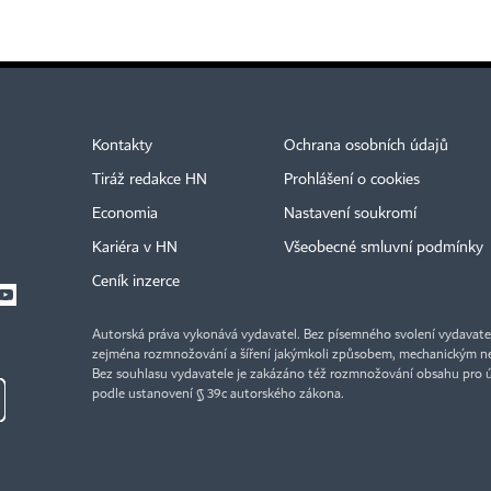
Kontakty
Ochrana osobních údajů
Tiráž redakce HN
Prohlášení o cookies
Economia
Nastavení soukromí
Kariéra v HN
Všeobecné smluvní podmínky
Ceník inzerce
Autorská práva vykonává vydavatel. Bez písemného svolení vydavatele 
zejména rozmnožování a šíření jakýmkoli způsobem, mechanickým ne
Bez souhlasu vydavatele je zakázáno též rozmnožování obsahu pro 
podle ustanovení § 39c autorského zákona.