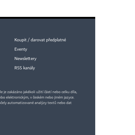
Koupit / darovat předplatné
Eventy
Newslettery
RSS kanály
je zakázáno jakékoli užití částí nebo celku díla,
bo elektronickým, v českém nebo jiném jazyce.
účely automatizované analýzy textů nebo dat