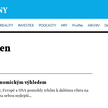
REALITY
INVESTICE
PODCASTY
HRY
PročNe
ARCHIV
D
sen
onomickým výhledem
íně, Evropě a USA pomohly trhům k dalšímu růstu na
 sebou nejlepší...