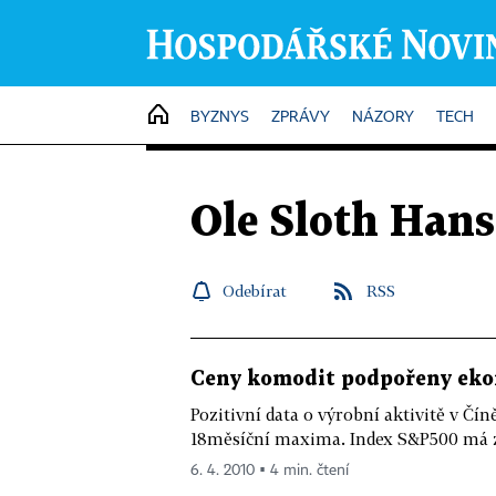
HOME
BYZNYS
ZPRÁVY
NÁZORY
TECH
Ole Sloth Han
Odebírat
RSS
Ceny komodit podpořeny ek
Pozitivní data o výrobní aktivitě v Č
18měsíční maxima. Index S&P500 má za
6. 4. 2010 ▪ 4 min. čtení