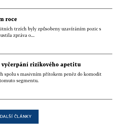
ím roce
tních trzích byly způsobeny uzavíráním pozic s
stila zpráva o...
s vyčerpání rizikového apetitu
ch spolu s masivním přítokem peněz do komodit
ě tomuto segmentu.
DALŠÍ ČLÁNKY