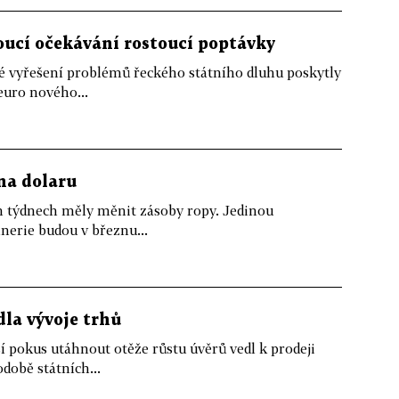
ucí očekávání rostoucí poptávky
ké vyřešení problémů řeckého státního dluhu poskytly
euro nového...
 na dolaru
ch týdnech měly měnit zásoby ropy. Jedinou
inerie budou v březnu...
dla vývoje trhů
lší pokus utáhnout otěže růstu úvěrů vedl k prodeji
době státních...