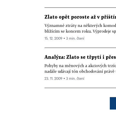
Zlato opět poroste až v příšt
Významné ztráty na některých komodi
blížícím se koncem roku. Výprodeje spu
15. 12. 2009 ▪ 3 min. čtení
Analýza: Zlato se třpytí i pře
Pohyby na měnových a akciových trzí
nadále udávají tón obchodování práv
23. 11. 2009 ▪ 3 min. čtení