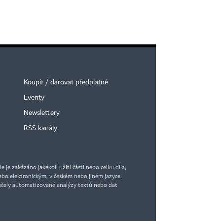
Koupit / darovat předplatné
Eventy
Newslettery
RSS kanály
je zakázáno jakékoli užití částí nebo celku díla,
bo elektronickým, v českém nebo jiném jazyce.
účely automatizované analýzy textů nebo dat