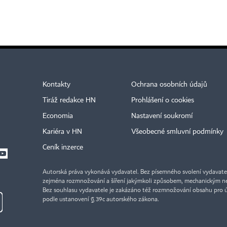
Kontakty
Ochrana osobních údajů
Tiráž redakce HN
Prohlášení o cookies
Economia
Nastavení soukromí
Kariéra v HN
Všeobecné smluvní podmínky
Ceník inzerce
Autorská práva vykonává vydavatel. Bez písemného svolení vydavatele 
zejména rozmnožování a šíření jakýmkoli způsobem, mechanickým ne
Bez souhlasu vydavatele je zakázáno též rozmnožování obsahu pro 
podle ustanovení § 39c autorského zákona.