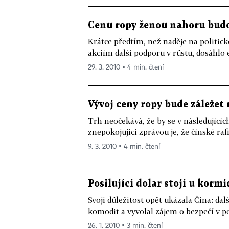
Cenu ropy ženou nahoru budo
Krátce předtím, než naděje na politic
akciím další podporu v růstu, dosáhlo 
29. 3. 2010 ▪ 4 min. čtení
Vývoj ceny ropy bude záležet
Trh neočekává, že by se v následující
znepokojující zprávou je, že čínské raf
9. 3. 2010 ▪ 4 min. čtení
Posilující dolar stojí u kormi
Svoji důležitost opět ukázala Čína: da
komodit a vyvolal zájem o bezpečí v po
26. 1. 2010 ▪ 3 min. čtení