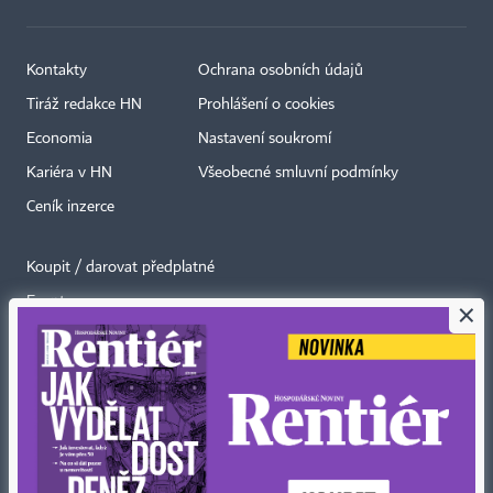
Kontakty
Ochrana osobních údajů
Tiráž redakce HN
Prohlášení o cookies
Economia
Nastavení soukromí
Kariéra v HN
Všeobecné smluvní podmínky
Ceník inzerce
Koupit / darovat předplatné
Eventy
×
Newslettery
RSS kanály
Autorská práva vykonává vydavatel. Bez písemného svolení vydavatele je
zakázáno jakékoli užití částí nebo celku díla, zejména rozmnožování a šíření
jakýmkoli způsobem, mechanickým nebo elektronickým, v českém nebo