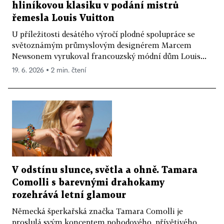
hliníkovou klasiku v podání mistrů
řemesla Louis Vuitton
U příležitosti desátého výročí plodné spolupráce se
světoznámým průmyslovým designérem Marcem
Newsonem vyrukoval francouzský módní dům Louis...
19. 6. 2026 ▪ 2 min. čtení
V odstínu slunce, světla a ohně. Tamara
Comolli s barevnými drahokamy
rozehrává letní glamour
Německá šperkařská značka Tamara Comolli je
proslulá svým konceptem pohodového, přívětivého