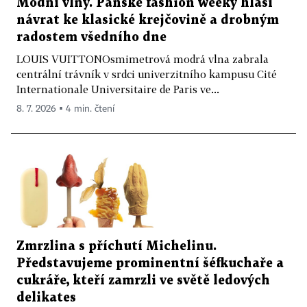
Módní vlny. Pánské fashion weeky hlásí
návrat ke klasické krejčovině a drobným
radostem všedního dne
LOUIS VUITTONOsmimetrová modrá vlna zabrala
centrální trávník v srdci univerzitního kampusu Cité
Internationale Universitaire de Paris ve...
8. 7. 2026 ▪ 4 min. čtení
Zmrzlina s příchutí Michelinu.
Představujeme prominentní šéfkuchaře a
cukráře, kteří zamrzli ve světě ledových
delikates