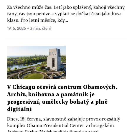
Za všechno může čas. Letí jako splašený, zahojí všechny
rány, čas jsou peníze a vyplatí se dočkat času jako husa
klasu. Pro letní měsíce, kdy...
19. 6. 2026 ▪ 3 min. čtení
V Chicagu otevírá centrum Obamových.
Archiv, knihovna a památník je
progresivní, umělecky bohatý a plně
digitální
Dnes, 18. června, slavnostně zahajuje provoz rozsáhlý
komplex Obama Presidential Center v chicagském
Jackson Parku. Nadcházející víkend se areál...