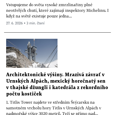
Vstupujeme do světa vysoké zmrzlinařiny plné
neotřelých chutí, které zajímají inspektory Michelinu. I
když na světě existuje pouze jedna...
27. 6. 2026 ▪ 3 min. čtení
Architektonické výšiny. Mrazivá závrať v
Urnských Alpách, mexický horečnatý sen
v thajské džungli i katedrála z rekordního
počtu kostiček
1. Titlis Tower najdete ve středním Švýcarsku na
samotném vrcholu hory Titlis v Urnských Alpách v
nadmořské výšce 3020 metrů. Tyčí se přímo nad...