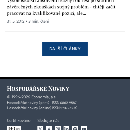
Vysokoškolští absolventi každý rok řeší po státních
závěrečných zkouškách stejný problém - chtějí začít
pracovat na kvalifikované pozici, ale...
31. 5. 2012 ▪ 3 min. čtení
DALŠÍ ČLÁNKY
©
1996-2026
Economia, a.s.
Hospodářské noviny (print) ISSN 0862-9587
Hospodářské noviny (online) ISSN 2787-950X
Certifikováno
Sledujte nás