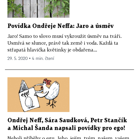
Povídka Ondřeje Neffa: Jaro a úsměv
Jaro! Samo to slovo musí vykroužit úsměv na tváři.
Usmívá se slunce, právě tak země i voda. Každá ta
střapatá hlavička květinky je obdařena...
29. 5. 2020 ▪ 4 min. čtení
Ondřej Neff, Sára Saudková, Petr Stančík
a Michal Šanda napsali povídky pro ego!
Neboli příběhy o egu. Jeho, jejím, tvém, našem, vašem.