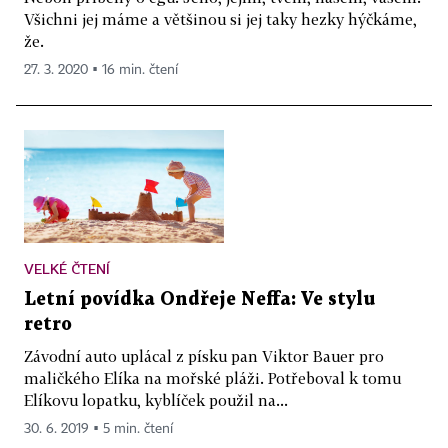
Všichni jej máme a většinou si jej taky hezky hýčkáme,
že.
27. 3. 2020 ▪ 16 min. čtení
VELKÉ ČTENÍ
Letní povídka Ondřeje Neffa: Ve stylu
retro
Závodní auto uplácal z písku pan Viktor Bauer pro
maličkého Elíka na mořské pláži. Potřeboval k tomu
Elíkovu lopatku, kyblíček použil na...
30. 6. 2019 ▪ 5 min. čtení