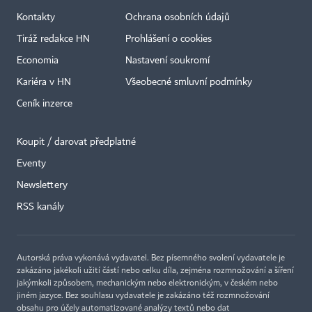
Kontakty
Ochrana osobních údajů
Tiráž redakce HN
Prohlášení o cookies
Economia
Nastavení soukromí
Kariéra v HN
Všeobecné smluvní podmínky
Ceník inzerce
Koupit / darovat předplatné
Eventy
Newslettery
RSS kanály
Autorská práva vykonává vydavatel. Bez písemného svolení vydavatele je
zakázáno jakékoli užití částí nebo celku díla, zejména rozmnožování a šíření
jakýmkoli způsobem, mechanickým nebo elektronickým, v českém nebo
jiném jazyce. Bez souhlasu vydavatele je zakázáno též rozmnožování
obsahu pro účely automatizované analýzy textů nebo dat