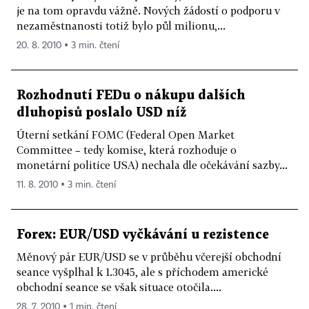
je na tom opravdu vážně. Nových žádostí o podporu v
nezaměstnanosti totiž bylo půl milionu,...
20. 8. 2010 ▪ 3 min. čtení
Rozhodnutí FEDu o nákupu dalších
dluhopisů poslalo USD níž
Úterní setkání FOMC (Federal Open Market
Committee – tedy komise, která rozhoduje o
monetární politice USA) nechala dle očekávání sazby...
11. 8. 2010 ▪ 3 min. čtení
Forex: EUR/USD vyčkávání u rezistence
Měnový pár EUR/USD se v průběhu včerejší obchodní
seance vyšplhal k 1.3045, ale s příchodem americké
obchodní seance se však situace otočila....
28. 7. 2010 ▪ 1 min. čtení