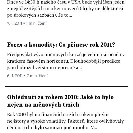
Dnes ve 14:30 h našeho času v USA bude vyhlášen jeden
z nejdůležitějších market moverů (druhý nejdůležitější
po úrokových sazbách). Je to...
7. 1. 2011 ▪ 1 min. čtení
Forex a komodity: Co přinese rok 2011?
Předpovídat vývoj měnových kurzů je velmi náročné i v
krátkém časovém horizontu. Dlouhodobější predikce
jsou bohužel většinou nepřesné a...
6. 1. 2011 ▪ 7 min. čtení
Ohlédnutí za rokem 2010: Jaké to bylo
nejen na měnových trzích
Rok 2010 byl na finančních trzích rokem plným
nejistoty a vysoké volatility. Faktorů, které ovlivňovaly
dění na trhu bylo samozřejmě mnoho. V...