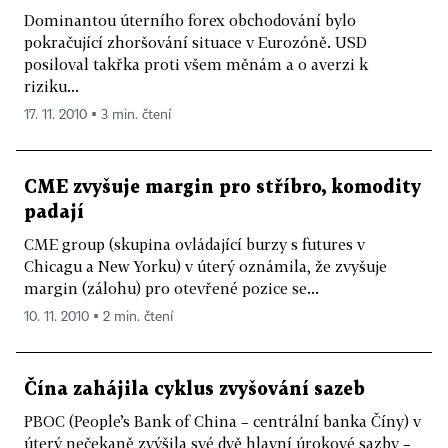
Dominantou úterního forex obchodování bylo
pokračující zhoršování situace v Eurozóně. USD
posiloval takřka proti všem měnám a o averzi k
riziku...
17. 11. 2010 ▪ 3 min. čtení
CME zvyšuje margin pro stříbro, komodity
padají
CME group (skupina ovládající burzy s futures v
Chicagu a New Yorku) v úterý oznámila, že zvyšuje
margin (zálohu) pro otevřené pozice se...
10. 11. 2010 ▪ 2 min. čtení
Čína zahájila cyklus zvyšování sazeb
PBOC (People’s Bank of China – centrální banka Číny) v
úterý nečekaně zvýšila své dvě hlavní úrokové sazby –