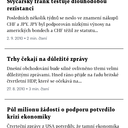
Švýcarský frank testuje dlouhodobou
rezistanci
Posledních několik týdnů se neslo ve znamení nákupů
CHF a JPY. JPY byl podporován nízkými výnosy na
amerických bondech a CHF těžil ze statutu...
2. 9. 2010 ▪ 2 min. čtení
Trhy čekají na důležité zprávy
Dnešní obchodování bude silně ovlivněno třemi velmi
důležitými zprávami. Hned ráno přijde na řadu britské
čtvrtletní HDP, které se očekává na...
27. 8. 2010 ▪ 3 min. čtení
Půl milionu žádostí o podporu potvrdilo
krizi ekonomiky
Čtvrteční zprávy z USA potvrdily, že tamní ekonomika