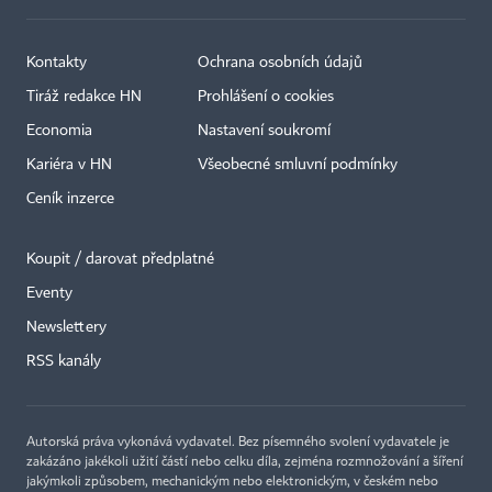
Kontakty
Ochrana osobních údajů
Tiráž redakce HN
Prohlášení o cookies
Economia
Nastavení soukromí
Kariéra v HN
Všeobecné smluvní podmínky
Ceník inzerce
Koupit / darovat předplatné
Eventy
Newslettery
RSS kanály
Autorská práva vykonává vydavatel. Bez písemného svolení vydavatele je
zakázáno jakékoli užití částí nebo celku díla, zejména rozmnožování a šíření
jakýmkoli způsobem, mechanickým nebo elektronickým, v českém nebo