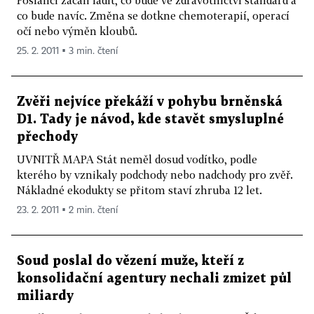
co bude navíc. Změna se dotkne chemoterapií, operací
očí nebo výměn kloubů.
25. 2. 2011 ▪ 3 min. čtení
Zvěři nejvíce překáží v pohybu brněnská
D1. Tady je návod, kde stavět smysluplné
přechody
UVNITŘ MAPA Stát neměl dosud vodítko, podle
kterého by vznikaly podchody nebo nadchody pro zvěř.
Nákladné ekodukty se přitom staví zhruba 12 let.
23. 2. 2011 ▪ 2 min. čtení
Soud poslal do vězení muže, kteří z
konsolidační agentury nechali zmizet půl
miliardy