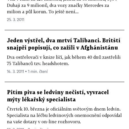
Dubaji za 9 milionů, dva vozy značky Mercedes za
milion a půl korun. To ještě není...
25. 3. 2011
Jeden výstřel, dva mrtví Talibanci. Britští
snajpři popisují, co zažili v Afghánistánu
Dva ostřelovači v knize líčí, jak během 40 dnů zastřelili
75 Talibanců tzv. headshotem.
14. 3. 2011 ▪ 1 min. čtení
Pitím piva se ledviny nečistí, vyvracel
mýty lékařský specialista
Čtvrtek 10. března je oficiálním světovým dnem ledvin.
Specialista na léčbu ledvinových onemocnění odpovídal
na vaše dotazy v on-line rozhovoru.