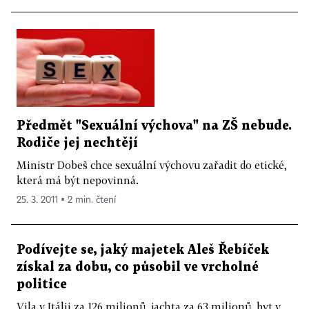
Předmět "Sexuální výchova" na ZŠ nebude.
Rodiče jej nechtějí
Ministr Dobeš chce sexuální výchovu zařadit do etické,
která má být nepovinná.
25. 3. 2011 ▪ 2 min. čtení
Podívejte se, jaký majetek Aleš Řebíček
získal za dobu, co působil ve vrcholné
politice
Vila v Itálii za 126 milionů, jachta za 63 milionů, byt v