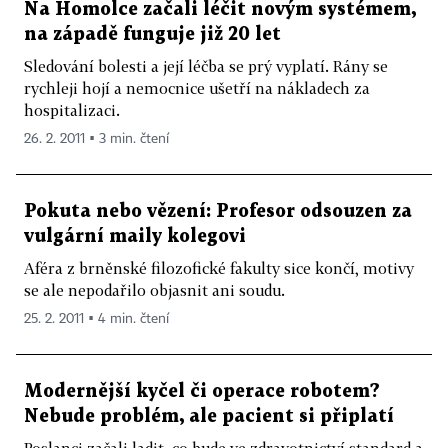
Na Homolce začali léčit novým systémem,
na západě funguje již 20 let
Sledování bolesti a její léčba se prý vyplatí. Rány se
rychleji hojí a nemocnice ušetří na nákladech za
hospitalizaci.
26. 2. 2011 ▪ 3 min. čtení
Pokuta nebo vězení: Profesor odsouzen za
vulgární maily kolegovi
Aféra z brněnské filozofické fakulty sice končí, motivy
se ale nepodařilo objasnit ani soudu.
25. 2. 2011 ▪ 4 min. čtení
Modernější kyčel či operace robotem?
Nebude problém, ale pacient si připlatí
Poslanci začali ladit, co bude ve zdravotnictví standard a