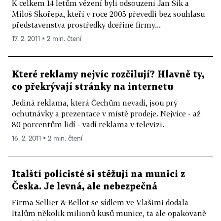
K celkem 14 letům vězení byli odsouzeni Jan Šik a
Miloš Skořepa, kteří v roce 2005 převedli bez souhlasu
představenstva prostředky dceřiné firmy...
17. 2. 2011 ▪ 2 min. čtení
Které reklamy nejvíc rozčilují? Hlavně ty,
co překrývají stránky na internetu
Jediná reklama, která Čechům nevadí, jsou prý
ochutnávky a prezentace v místě prodeje. Nejvíce - až
80 porcentům lidí - vadí reklama v televizi.
16. 2. 2011 ▪ 2 min. čtení
Italští policisté si stěžují na munici z
Česka. Je levná, ale nebezpečná
Firma Sellier & Bellot se sídlem ve Vlašimi dodala
Italům několik milionů kusů munice, ta ale opakovaně