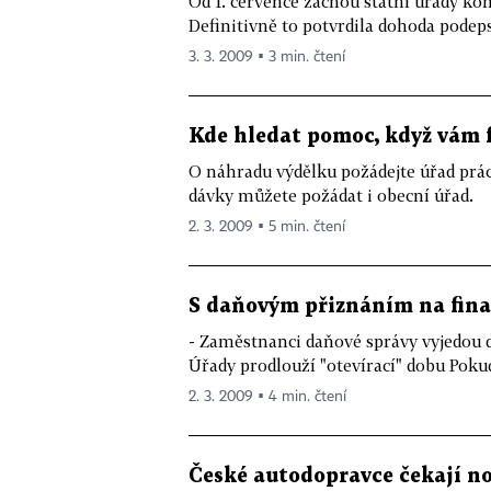
Od 1. července začnou státní úřady ko
Definitivně to potvrdila dohoda podep
3. 3. 2009 ▪ 3 min. čtení
Kde hledat pomoc, když vám 
O náhradu výdělku požádejte úřad prác
dávky můžete požádat i obecní úřad.
2. 3. 2009 ▪ 5 min. čtení
S daňovým přiznáním na fin
- Zaměstnanci daňové správy vyjedou d
Úřady prodlouží "otevírací" dobu Pokud 
2. 3. 2009 ▪ 4 min. čtení
České autodopravce čekají no