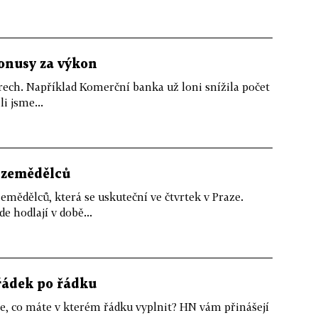
bonusy za výkon
erech. Například Komerční banka už loni snížila počet
i jsme...
 zemědělců
mědělců, která se uskuteční ve čtvrtek v Praze.
 hodlají v době...
řádek po řádku
e, co máte v kterém řádku vyplnit? HN vám přinášejí