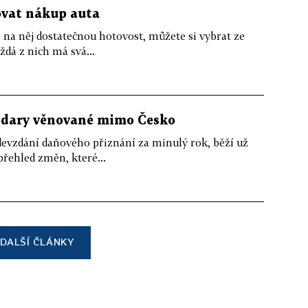
ovat nákup auta
 na něj dostatečnou hotovost, můžete si vybrat ze
dá z nich má svá...
 i dary věnované mimo Česko
devzdání daňového přiznání za minulý rok, běží už
přehled změn, které...
DALŠÍ ČLÁNKY