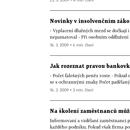
25. 3. 2009 ▪ 4 min. čtení
Novinky v insolvenčním zákon
- Vyplacení dlužných mezd se dočkají 
nepamatoval - Při osobním oddlužení 
16. 3. 2009 ▪ 4 min. čtení
Jak rozeznat pravou bankovk
- Počet falešných peněz roste - Pokud 
se s ochrannými znaky Počet padělaný
16. 3. 2009 ▪ 3 min. čtení
Na školení zaměstnanců může
Informovaní a vzdělaní zaměstnanci p
každého podniku. Pokud však firma pos