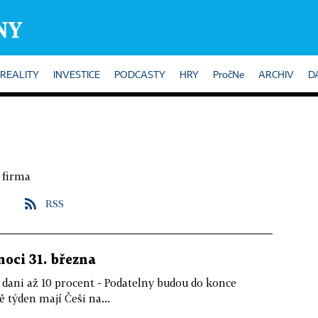
REALITY
INVESTICE
PODCASTY
HRY
PročNe
ARCHIV
D
 firma
RSS
noci 31. března
 dani až 10 procent - Podatelny budou do konce
 týden mají Češi na...