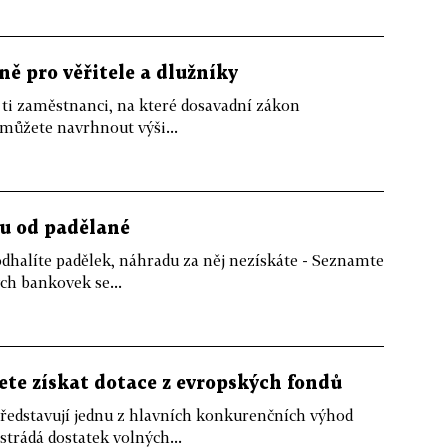
ě pro věřitele a dlužníky
i ti zaměstnanci, na které dosavadní zákon
můžete navrhnout výši...
u od padělané
odhalíte padělek, náhradu za něj nezískáte - Seznamte
ch bankovek se...
te získat dotace z evropských fondů
ředstavují jednu z hlavních konkurenčních výhod
trádá dostatek volných...