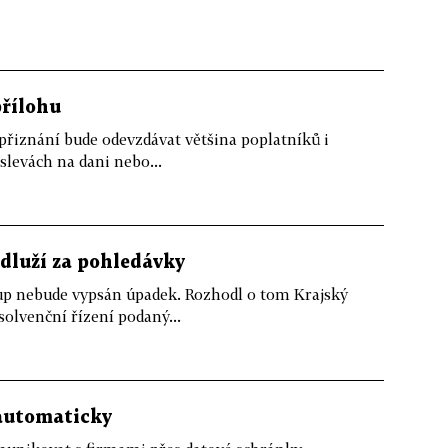
přílohu
iznání bude odevzdávat většina poplatníků i
slevách na dani nebo...
dluží za pohledávky
up nebude vypsán úpadek. Rozhodl o tom Krajský
solvenční řízení podaný...
 automaticky