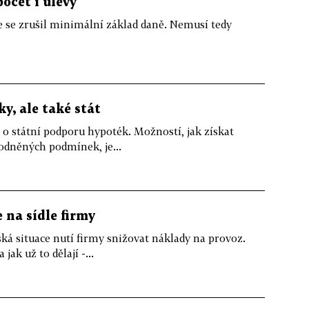
očet i úlevy
e se zrušil minimální základ daně. Nemusí tedy
y, ale také stát
o státní podporu hypoték. Možností, jak získat
hodněných podmínek, je...
e na sídle firmy
ká situace nutí firmy snižovat náklady na provoz.
ak už to dělají -...