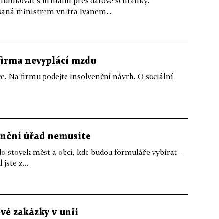
munikovat s firmami přes datové schránky.
saná ministrem vnitra Ivanem...
firma nevyplácí mzdu
e. Na firmu podejte insolvenční návrh. O sociální
anční úřad nemusíte
o stovek měst a obcí, kde budou formuláře vybírat -
jste z...
vé zakázky v unii