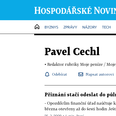
HOME
BYZNYS
ZPRÁVY
NÁZORY
TECH
Pavel Cechl
▪
Redaktor rubriky Moje peníze / Moje
Odebírat
Napsat autorovi
Přiznání stačí odeslat do půl
- Opozdilcům finanční úřad naúčtuje k
března otevřeny až do šesti hodin Ještě