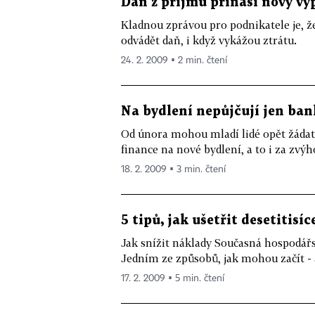
Daň z příjmů přináší nový výp
Kladnou zprávou pro podnikatele je, ž
odvádět daň, i když vykážou ztrátu.
24. 2. 2009 ▪ 2 min. čtení
Na bydlení nepůjčují jen bank
Od února mohou mladí lidé opět žádat 
finance na nové bydlení, a to i za zvý
18. 2. 2009 ▪ 3 min. čtení
5 tipů, jak ušetřit desetitisíc
Jak snížit náklady Současná hospodářs
Jedním ze způsobů, jak mohou začít - a j
17. 2. 2009 ▪ 5 min. čtení