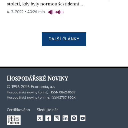
století, kdy byly normou šestidenní...
4. 3. 2022 ▪ 40:26 min.
DALŠÍ ČLÁNKY
©
1996-2026
Economia, a.s.
Hospodářské noviny (print) ISSN 0862-9587
Hospodářské noviny (online) ISSN 2787-950X
Certifikováno
Sledujte nás