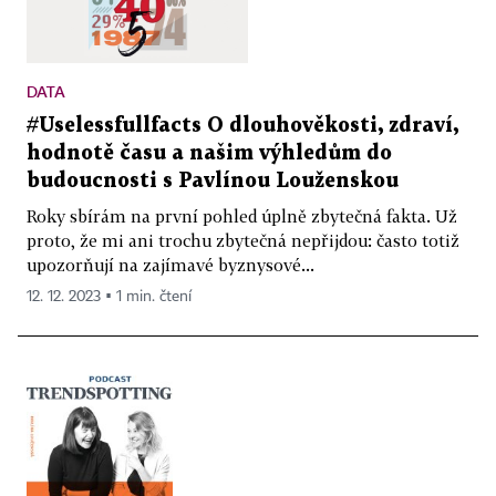
DATA
#Uselessfullfacts O dlouhověkosti, zdraví,
hodnotě času a našim výhledům do
budoucnosti s Pavlínou Louženskou
Roky sbírám na první pohled úplně zbytečná fakta. Už
proto, že mi ani trochu zbytečná nepřijdou: často totiž
upozorňují na zajímavé byznysové...
12. 12. 2023 ▪ 1 min. čtení