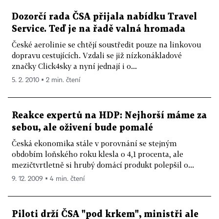
Dozorčí rada ČSA přijala nabídku Travel
Service. Teď je na řadě valná hromada
České aerolinie se chtějí soustředit pouze na linkovou
dopravu cestujících. Vzdali se již nízkonákladové
značky Click4sky a nyní jednají i o...
5. 2. 2010 ▪ 2 min. čtení
Reakce expertů na HDP: Nejhorší máme za
sebou, ale oživení bude pomalé
Česká ekonomika stále v porovnání se stejným
obdobím loňského roku klesla o 4,1 procenta, ale
mezičtvrtletně si hrubý domácí produkt polepšil o...
9. 12. 2009 ▪ 4 min. čtení
Piloti drží ČSA "pod krkem", ministři ale