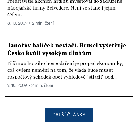
Představitel akčních hrdinů investoval do zadlužené
nápojářské firmy Belvedere. Nyní se stane i jejím
šéfem.
8. 10. 2009 ▪ 2 min. čtení
Janotův balíček nestačí. Brusel vyšetřuje
Česko kvůli vysokým dluhům
Příčinou horšího hospodaření je propad ekonomiky,
což ovšem nemění na tom, že vláda bude muset
rozpočtový schodek opět výhledově "stlačit" pod...
7. 10. 2009 ▪ 2 min. čtení
DALŠÍ ČLÁNKY