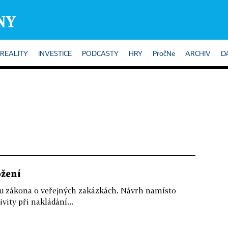
REALITY
INVESTICE
PODCASTY
HRY
PročNe
ARCHIV
D
ožení
elu zákona o veřejných zakázkách. Návrh namísto
ivity při nakládání...