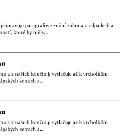
 připravuje paragrafové znění zákona o odpadech a
ostí, které by měly...
hu
mu a z našich končin ji vytlačuje až k vrcholkům
alpských zemích a...
hu
mu a z našich končin ji vytlačuje až k vrcholkům
alpských zemích a...