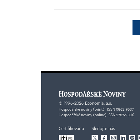
©
1996-2026
Economia, a.s.
Hospodářské noviny (print) ISSN 0862-9587
Hospodářské noviny (online) ISSN 2787-950X
Certifikováno
Sledujte nás