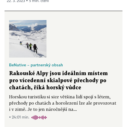
22. 3. 2023 ▪ 5 min. čtení
BeNative – partnerský obsah
Rakouské Alpy jsou ideálním místem
pro vícedenní skialpové přechody po
chatách, říká horský vůdce
Horskou turistiku si sice většina lidí spojí s létem,
přechody po chatách a horolezení lze ale provozovat
i v zimě. Je to jen náročnější na...
▪ 24:01 min.