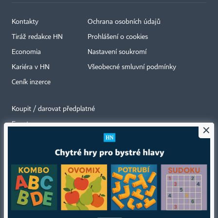
Kontakty
Ochrana osobních údajů
Tiráž redakce HN
Prohlášení o cookies
Economia
Nastavení soukromí
Kariéra v HN
Všeobecné smluvní podmínky
Ceník inzerce
Koupit / darovat předplatné
Eventy
×
Newslettery
RSS kanály
Autorská práva vykonává vydavatel. Bez písemného svolení vydavatele je
zakázáno jakékoli užití částí nebo celku díla, zejména rozmnožování a šíření
jakýmkoli způsobem, mechanickým nebo elektronickým, v českém nebo
jiném jazyce. Bez souhlasu vydavatele je zakázáno též rozmnožování