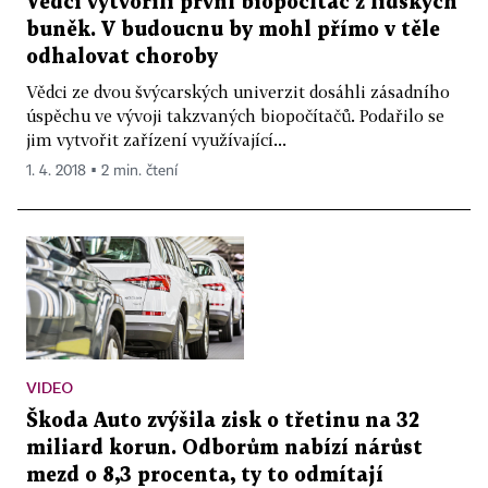
Vědci vytvořili první biopočítač z lidských
buněk. V budoucnu by mohl přímo v těle
odhalovat choroby
Vědci ze dvou švýcarských univerzit dosáhli zásadního
úspěchu ve vývoji takzvaných biopočítačů. Podařilo se
jim vytvořit zařízení využívající...
1. 4. 2018 ▪ 2 min. čtení
VIDEO
Škoda Auto zvýšila zisk o třetinu na 32
miliard korun. Odborům nabízí nárůst
mezd o 8,3 procenta, ty to odmítají