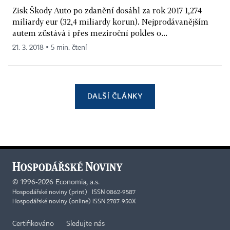
Zisk Škody Auto po zdanění dosáhl za rok 2017 1,274
miliardy eur (32,4 miliardy korun). Nejprodávanějším
autem zůstává i přes meziroční pokles o...
21. 3. 2018 ▪ 5 min. čtení
DALŠÍ ČLÁNKY
©
1996-2026
Economia, a.s.
Hospodářské noviny (print) ISSN 0862-9587
Hospodářské noviny (online) ISSN 2787-950X
Certifikováno
Sledujte nás