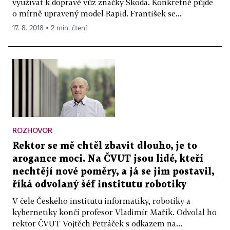
využívat k dopravě vůz značky Škoda. Konkrétně půjde
o mírně upravený model Rapid. František se...
17. 8. 2018 ▪ 2 min. čtení
ROZHOVOR
Rektor se mě chtěl zbavit dlouho, je to
arogance moci. Na ČVUT jsou lidé, kteří
nechtějí nové poměry, a já se jim postavil,
říká odvolaný šéf institutu robotiky
V čele Českého institutu informatiky, robotiky a
kybernetiky končí profesor Vladimír Mařík. Odvolal ho
rektor ČVUT Vojtěch Petráček s odkazem na...