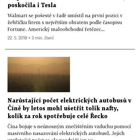
poskočila i Tesla
Walmart se pošesté v řadě umístil na první pozici v
žebříčku firem s největším obratem podle časopisu
Fortune. Americký maloobchodní řetězec...
22. 5. 2018 ▪ 3 min. čtení
Narůstající počet elektrických autobusů v
Číně by letos mohl ušetřit tolik nafty,
kolik za rok spotřebuje celé Řecko
Čína bojuje s neúnosným znečištěním vzduchu pomocí
masivního nasazování elektrických autobusů. Jejich
vzrůstající počet se ale neodráží jen ve...