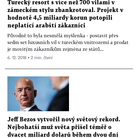
Turecký resort s více než 700 vilami v
zámeckém stylu zbankrotoval. Projekt v
hodnotě 4,5 miliardy korun potopili
neplatící arabští zákazníci
Původně to byla nesmělá myšlenka - postavit přes
sedm set luxusních vil v tureckém vnitrozemí a prodat
je movitým zákazníkům zejména ze států...
6. 12. 2018 ▪ 2 min. čtení
Jeff Bezos vytvořil nový světový rekord.
Nejbohatší muž světa přišel téměř o
dvacet miliard dolarů během dvou dní