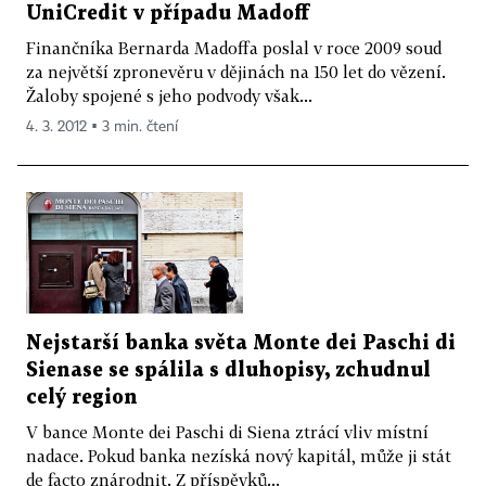
UniCredit v případu Madoff
Finančníka Bernarda Madoffa poslal v roce 2009 soud
za největší zpronevěru v dějinách na 150 let do vězení.
Žaloby spojené s jeho podvody však...
4. 3. 2012 ▪ 3 min. čtení
Nejstarší banka světa Monte dei Paschi di
Sienase se spálila s dluhopisy, zchudnul
celý region
V bance Monte dei Paschi di Siena ztrácí vliv místní
nadace. Pokud banka nezíská nový kapitál, může ji stát
de facto znárodnit. Z příspěvků...