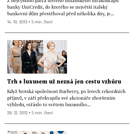
Z nejvyššího patra nového milánského mrakodrapu
banky UniCredit, do kterého se největší italský
bankovní dům přestěhoval před několika dny, je...
14. 10. 2013 ▪ 5 min. čtení
Trh s luxusem už nezná jen cestu vzhůru
Když britská společnost Burberry, po letech rekordních
příjmů, v září překvapila své akcionáře zhoršením
výhledu, otřáslo to světem luxusního...
28. 12. 2012 ▪ 5 min. čtení