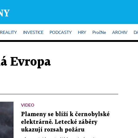
REALITY
INVESTICE
PODCASTY
HRY
PročNe
ARCHIV
D
á Evropa
VIDEO
Plameny se blíží k černobylské
elektrárně. Letecké záběry
ukazují rozsah požáru