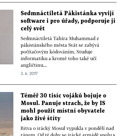
Sedmnáctiletá Pákistánka vyvijí
software i pro úřady, podporuje ji
celý svět
Sedmnáctiletá Tahíra Muhammad z
pákistánského města Svát se zabývá
počítačovým kódováním. Studuje
informatiku a kromě toho také učí
angličtinu...
3. 6. 2017
Téměř 30 tisíc vojáků bojuje o
Mosul. Panuje strach, že by IS
mohl použít místní obyvatele
jako živé štíty
Bitva o irácký Mosul vypukla v pondělí nad
ránem. Od té doby se irácké armádě spolu s