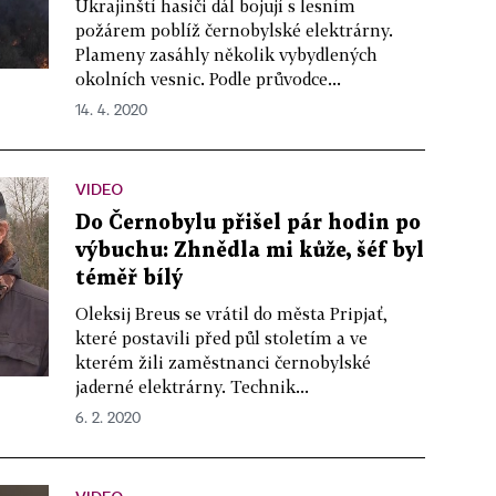
Ukrajinští hasiči dál bojují s lesním
požárem poblíž černobylské elektrárny.
Plameny zasáhly několik vybydlených
okolních vesnic. Podle průvodce...
14. 4. 2020
VIDEO
Do Černobylu přišel pár hodin po
výbuchu: Zhnědla mi kůže, šéf byl
téměř bílý
Oleksij Breus se vrátil do města Pripjať,
které postavili před půl stoletím a ve
kterém žili zaměstnanci černobylské
jaderné elektrárny. Technik...
6. 2. 2020