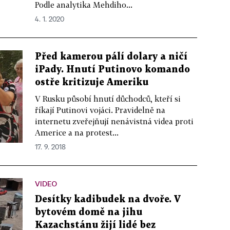
Podle analytika Mehdiho...
4. 1. 2020
Před kamerou pálí dolary a ničí
iPady. Hnutí Putinovo komando
ostře kritizuje Ameriku
V Rusku působí hnutí důchodců, kteří si
říkají Putinovi vojáci. Pravidelně na
internetu zveřejňují nenávistná videa proti
Americe a na protest...
17. 9. 2018
VIDEO
Desítky kadibudek na dvoře. V
bytovém domě na jihu
Kazachstánu žijí lidé bez