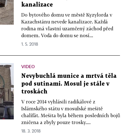
kanalizace
Do bytového domu ve městě Kyzylorda v
Kazachstánu nevede kanalizace. Každá
rodina má vlastní uzamčený záchod před
domem. Voda do domu se nosí...
1. 5. 2018
VIDEO
Nevybuchlá munice a mrtvá těla
pod sutinami. Mosul je stále v
troskách
V roce 2014 vyhlásili radikálové z
Islámského státu v mosulské mešitě
chalífát. Mešita byla během posledních bojů
zničena a zbyly pouze trosky....
18. 3. 2018