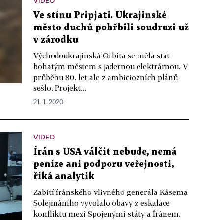
VIDEO
Ve stínu Pripjati. Ukrajinské
město duchů pohřbili soudruzi už
v zárodku
Východoukrajinská Orbita se měla stát
bohatým městem s jadernou elektrárnou. V
průběhu 80. let ale z ambiciozních plánů
sešlo. Projekt...
21. 1. 2020
VIDEO
Írán s USA válčit nebude, nemá
peníze ani podporu veřejnosti,
říká analytik
Zabití íránského vlivného generála Kásema
Solejmáního vyvolalo obavy z eskalace
konfliktu mezi Spojenými státy a Íránem.