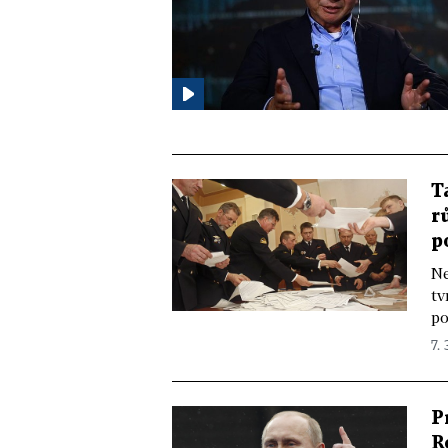
T
r
p
Ne
tv
po
7. 
P
R