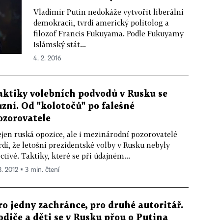
Vladimir Putin nedokáže vytvořit liberální
demokracii, tvrdí americký politolog a
filozof Francis Fukuyama. Podle Fukuyamy
Islámský stát...
4. 2. 2016
aktiky volebních podvodů v Rusku se
ůzní. Od "kolotočů" po falešné
ozorovatele
jen ruská opozice, ale i mezinárodní pozorovatelé
rdí, že letošní prezidentské volby v Rusku nebyly
ctivé. Taktiky, které se při údajném...
3. 2012 ▪ 3 min. čtení
ro jedny zachránce, pro druhé autoritář.
odiče a děti se v Rusku přou o Putina