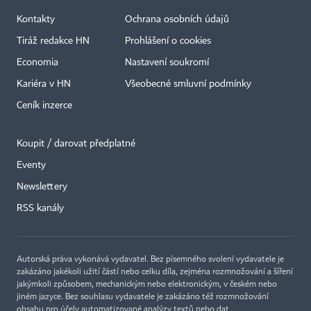
Kontakty
Ochrana osobních údajů
Tiráž redakce HN
Prohlášení o cookies
Economia
Nastavení soukromí
Kariéra v HN
Všeobecné smluvní podmínky
Ceník inzerce
Koupit / darovat předplatné
Eventy
Newslettery
RSS kanály
Autorská práva vykonává vydavatel. Bez písemného svolení vydavatele je
zakázáno jakékoli užití částí nebo celku díla, zejména rozmnožování a šíření
jakýmkoli způsobem, mechanickým nebo elektronickým, v českém nebo
jiném jazyce. Bez souhlasu vydavatele je zakázáno též rozmnožování
obsahu pro účely automatizované analýzy textů nebo dat