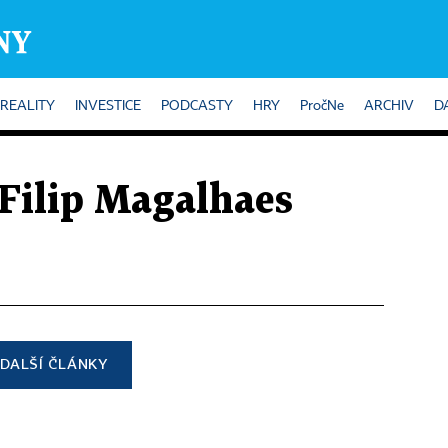
REALITY
INVESTICE
PODCASTY
HRY
PročNe
ARCHIV
D
 Filip Magalhaes
DALŠÍ ČLÁNKY