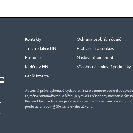
Kontakty
Ochrana osobních údajů
Tiráž redakce HN
Prohlášení o cookies
Economia
Nastavení soukromí
Kariéra v HN
Všeobecné smluvní podmínky
Ceník inzerce
Autorská práva vykonává vydavatel. Bez písemného svolení vydavatele 
zejména rozmnožování a šíření jakýmkoli způsobem, mechanickým ne
Bez souhlasu vydavatele je zakázáno též rozmnožování obsahu pro 
podle ustanovení § 39c autorského zákona.