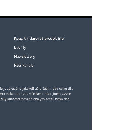
Koupit / darovat předplatné
Eventy
Newslettery
RSS kanály
je zakázáno jakékoli užití částí nebo celku díla,
bo elektronickým, v českém nebo jiném jazyce.
účely automatizované analýzy textů nebo dat