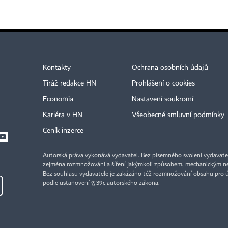
Kontakty
Ochrana osobních údajů
Tiráž redakce HN
Prohlášení o cookies
Economia
Nastavení soukromí
Kariéra v HN
Všeobecné smluvní podmínky
Ceník inzerce
Autorská práva vykonává vydavatel. Bez písemného svolení vydavatele 
zejména rozmnožování a šíření jakýmkoli způsobem, mechanickým ne
Bez souhlasu vydavatele je zakázáno též rozmnožování obsahu pro 
podle ustanovení § 39c autorského zákona.