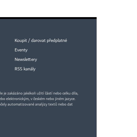
Koupit / darovat předplatné
Eventy
Newslettery
RSS kanály
je zakázáno jakékoli užití částí nebo celku díla,
bo elektronickým, v českém nebo jiném jazyce.
účely automatizované analýzy textů nebo dat