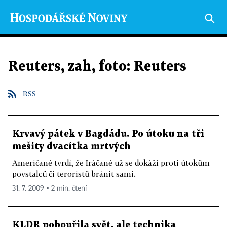
Reuters, zah, foto: Reuters
RSS
Krvavý pátek v Bagdádu. Po útoku na tři
mešity dvacítka mrtvých
Američané tvrdí, že Iráčané už se dokáží proti útokům
povstalců či teroristů bránit sami.
31. 7. 2009 ▪ 2 min. čtení
KLDR pobouřila svět, ale technika