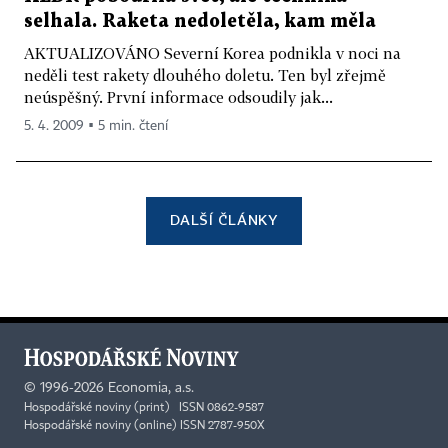
selhala. Raketa nedoletěla, kam měla
AKTUALIZOVÁNO Severní Korea podnikla v noci na
neděli test rakety dlouhého doletu. Ten byl zřejmě
neúspěšný. První informace odsoudily jak...
5. 4. 2009 ▪ 5 min. čtení
DALŠÍ ČLÁNKY
©
1996-2026
Economia, a.s.
Hospodářské noviny (print) ISSN 0862-9587
Hospodářské noviny (online) ISSN 2787-950X