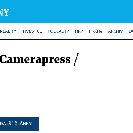
REALITY
INVESTICE
PODCASTY
HRY
PročNe
ARCHIV
D
Camerapress /
DALŠÍ ČLÁNKY