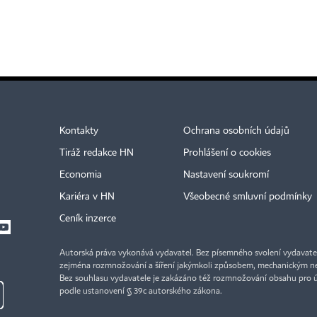
Kontakty
Ochrana osobních údajů
Tiráž redakce HN
Prohlášení o cookies
Economia
Nastavení soukromí
Kariéra v HN
Všeobecné smluvní podmínky
Ceník inzerce
Autorská práva vykonává vydavatel. Bez písemného svolení vydavatele 
zejména rozmnožování a šíření jakýmkoli způsobem, mechanickým ne
Bez souhlasu vydavatele je zakázáno též rozmnožování obsahu pro 
podle ustanovení § 39c autorského zákona.