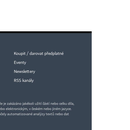
Koupit / darovat předplatné
Eventy
Newslettery
RSS kanály
je zakázáno jakékoli užití částí nebo celku díla,
bo elektronickým, v českém nebo jiném jazyce.
účely automatizované analýzy textů nebo dat